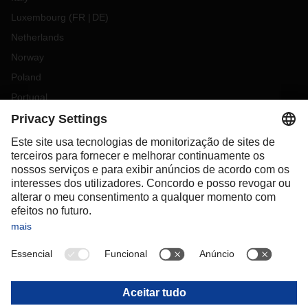
Luxembourg
(
FR
DE
)
Netherlands
Norway
Poland
Portugal
Romania
Slovakia
Spain
Sweden
Switzerland
(
DE
FR
)
Turkey
OCEANIA
Australia
New Zealand