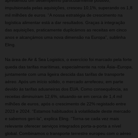
apresentou um desempenho particularmente positivo;
impulsionada pelas aquisições, cresceu 10,1%, superando os 1,8
mil milhões de euros. “A nossa estratégia de crescimento na
logística alimentar está a dar resultados. Graças à integração
das aquisições, praticamente duplicámos as receitas em cinco
anos e alcançámos uma nova dimensão na Europa”, sublinha
Eling.
Na área de Air & Sea Logistics, o exercício foi marcado pela forte
queda das tarifas marítimas, especialmente na rota Ásia–Europa,
juntamente com uma ligeira descida das tarifas de transporte
aéreo. Após um início sólido, o mercado arrefeceu, em parte
devido às tarifas aduaneiras dos EUA. Como consequência, as
receitas diminuíram 12,6%, situando‑se em cerca de 1,4 mil
milhões de euros, após o crescimento de 22% registado entre
2023 e 2024. “Estamos habituados à volatilidade deste mercado
e sabemos geri‑la”, explica Eling. “Torna‑se cada vez mais
relevante oferecer serviços integrados porta‑a‑porta a nível
global. Combinamos o transporte terrestre europeu com o aéreo