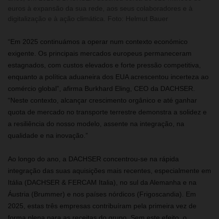
euros à expansão da sua rede, aos seus colaboradores e à
digitalização e à ação climática. Foto: Helmut Bauer
“Em 2025 continuámos a operar num contexto económico
exigente. Os principais mercados europeus permaneceram
estagnados, com custos elevados e forte pressão competitiva,
enquanto a política aduaneira dos EUA acrescentou incerteza ao
comércio global”, afirma Burkhard Eling, CEO da DACHSER.
“Neste contexto, alcançar crescimento orgânico e até ganhar
quota de mercado no transporte terrestre demonstra a solidez e
a resiliência do nosso modelo, assente na integração, na
qualidade e na inovação.”
Ao longo do ano, a DACHSER concentrou‑se na rápida
integração das suas aquisições mais recentes, especialmente em
Itália (DACHSER & FERCAM Italia), no sul da Alemanha e na
Áustria (Brummer) e nos países nórdicos (Frigoscandia). Em
2025, estas três empresas contribuíram pela primeira vez de
forma plena para as receitas do grupo. Sem este efeito, o