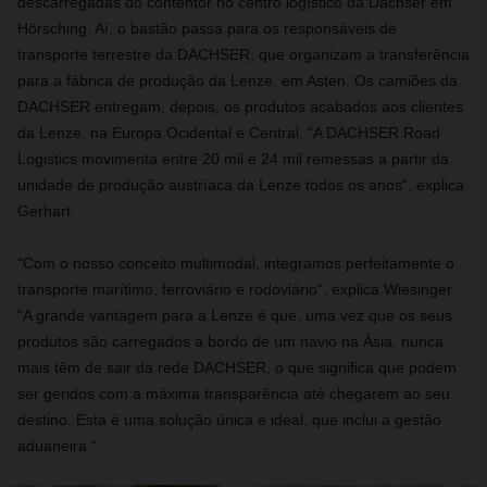
descarregadas do contentor no centro logístico da Dachser em
Hörsching. Aí, o bastão passa para os responsáveis de
transporte terrestre da DACHSER, que organizam a transferência
para a fábrica de produção da Lenze, em Asten. Os camiões da
DACHSER entregam, depois, os produtos acabados aos clientes
da Lenze, na Europa Ocidental e Central. "A DACHSER Road
Logistics movimenta entre 20 mil e 24 mil remessas a partir da
unidade de produção austríaca da Lenze todos os anos", explica
Gerhart.
"Com o nosso conceito multimodal, integramos perfeitamente o
transporte marítimo, ferroviário e rodoviário", explica Wiesinger.
"A grande vantagem para a Lenze é que, uma vez que os seus
produtos são carregados a bordo de um navio na Ásia, nunca
mais têm de sair da rede DACHSER, o que significa que podem
ser geridos com a máxima transparência até chegarem ao seu
destino. Esta é uma solução única e ideal, que inclui a gestão
aduaneira."