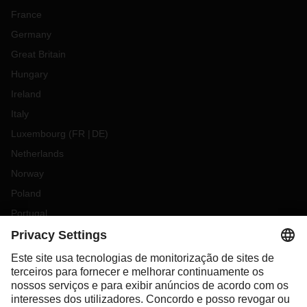
France
Germany
Great Britain
Hungary
Ireland
Italy
Luxembourg
(
FR
DE
)
Netherlands
Norway
Poland
Portugal
Romania
Slovakia
Spain
Sweden