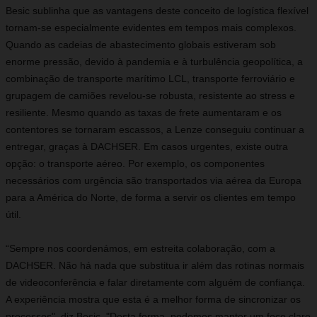
Besic sublinha que as vantagens deste conceito de logística flexível
tornam-se especialmente evidentes em tempos mais complexos.
Quando as cadeias de abastecimento globais estiveram sob
enorme pressão, devido à pandemia e à turbulência geopolítica, a
combinação de transporte marítimo LCL, transporte ferroviário e
grupagem de camiões revelou-se robusta, resistente ao stress e
resiliente. Mesmo quando as taxas de frete aumentaram e os
contentores se tornaram escassos, a Lenze conseguiu continuar a
entregar, graças à DACHSER. Em casos urgentes, existe outra
opção: o transporte aéreo. Por exemplo, os componentes
necessários com urgência são transportados via aérea da Europa
para a América do Norte, de forma a servir os clientes em tempo
útil.
“Sempre nos coordenámos, em estreita colaboração, com a
DACHSER. Não há nada que substitua ir além das rotinas normais
de videoconferência e falar diretamente com alguém de confiança.
A experiência mostra que esta é a melhor forma de sincronizar os
processos", diz Besic. "Desta forma, podemos manter um foco claro