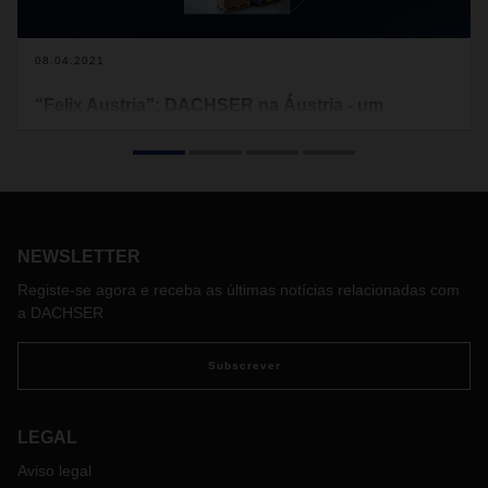
08.04.2021
“Felix Austria”: DACHSER na Áustria - um
verdadeiro talento para a logística
De acordo com a expressão antiga "Felix Austria", os
austríacos possuem um talento especial para aproveitar as
coisas boas da vida e serem felizes. Este talento é
igualmente necessário para gerir os fluxos de mercadorias
NEWSLETTER
em toda a Europa.
Registe-se agora e receba as últimas notícias relacionadas com
Graças à sua densidade incomparável, a rede logística
a DACHSER
europeia da DACHSER –DACHSER European Logistics–
conecta todos os países do continente, chegando a cada
Subscrever
uma das respetivas regiões. A DACHSER Austria é parte
integrante desta infraestrutura homogénea.
Serviços diários programados de e para todas as
LEGAL
regiões da Europa
Aviso legal
Gestão proativa da cadeia de abastecimento