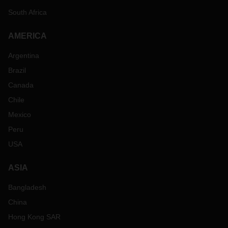
South Africa
Opções de personalização do sistema
Contacte-nos e descubra as nossas soluções de transporte
AMERICA
e logística:
dachser.iberia@pt.dachser.com
Argentina
Brazil
Canada
Chile
Mexico
Peru
USA
ASIA
Bangladesh
China
Hong Kong SAR