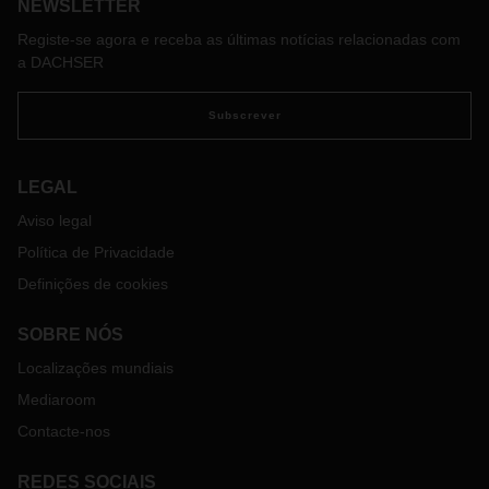
NEWSLETTER
vez mais ao comércio online. Neste sentido, evidencia-se
uma tendência de crescimento do comércio B2C (Business
Registe-se agora e receba as últimas notícias relacionadas com
to Consumer), tipologia de entrega que se está a tornar
a DACHSER
cada vez mais importante na nossa atividade.
Na DACHSER, oferecemos uma solução abrangente para
Subscrever
envios B2C com “entregas no passeio”: trata-se do serviço
targo on-site. Assim, para responder ao aumento da procura
deste serviço, decidimos implementar o serviço targo on-site
LEGAL
em todos os países da rede europeia DACHSER, a partir de
Aviso legal
dia 1 de julho de 2020.
Política de Privacidade
Na Península Ibérica, o serviço de targo on-site para
clientes B2C estará disponível para envios de exportação e
Definições de cookies
importação.
SOBRE NÓS
Localizações mundiais
Mediaroom
Contacte-nos
REDES SOCIAIS