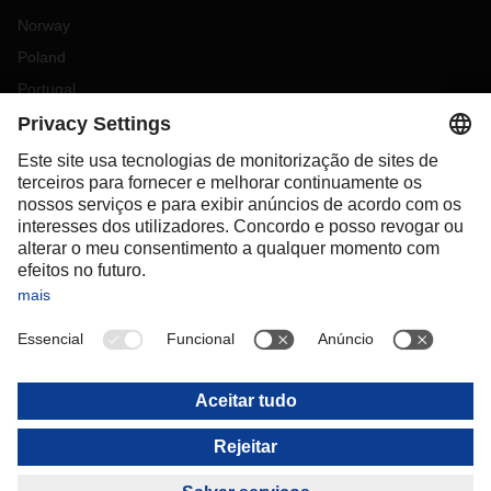
Norway
Poland
Portugal
Romania
Slovakia
Spain
Sweden
Switzerland
(
DE
FR
)
Turkey
OCEANIA
Australia
New Zealand