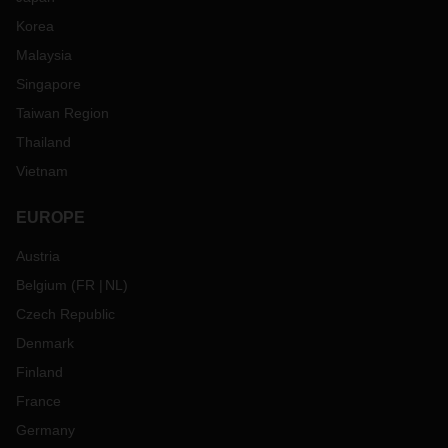
Atlanta e Los Angeles, visam reduzir imensamente os
Korea
prazos de reserva. A difícil situação no mercado de carga
Malaysia
marítima dos EUA exigirá também que a carga urgente
tenha de ser carregada mais frequentemente por via aérea.
Singapore
A DACHSER oferece capacidade premium regular com a
Taiwan Region
sua própria rede aérea, por exemplo com ligações
Thailand
semanais na rota Frankfurt - Chicago, em ambas as
direcções, e a opção de ligação a outros aeroportos dos
Vietnam
EUA.
Estamos em estreito contacto com as companhias
EUROPE
marítimas e os prestadores de serviços e estamos a fazer o
Austria
nosso melhor para que não existam interrupções na sua
cadeia de abastecimento. Para aconselhamento individual e
Belgium
(
FR
NL
)
implementar a solução logística mais adequada às suas
Czech Republic
necessidades, não hesite em contactar o seu interlocutor
local da DACHSER, através do e-mail
dachser.portugal-
Denmark
asl@dachser.com
Finland
France
Germany