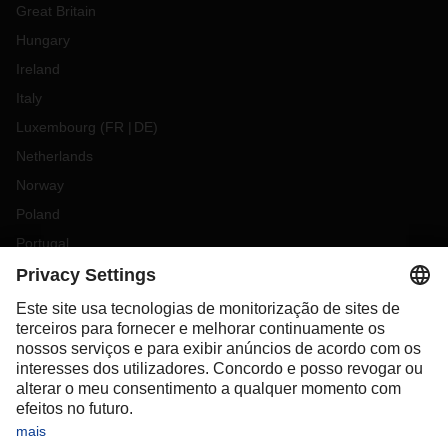
Great Britain
Hungary
Ireland
Italy
Luxembourg
(
FR
DE
)
Netherlands
Norway
Poland
Portugal
Romania
Slovakia
Spain
Sweden
Switzerland
(
DE
FR
)
Turkey