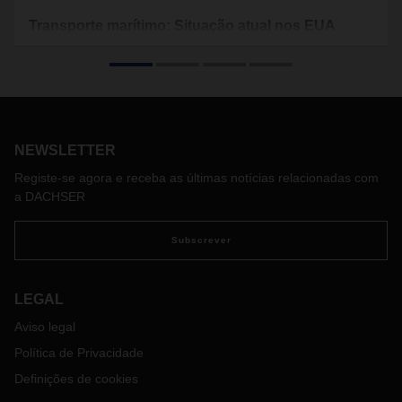
Transporte marítimo: Situação atual nos EUA
As dificuldades existentes no mercado de transporte
marítimo de mercadorias dos EUA, que já duram há vários
meses, irão manter-se por um período mais longo.
Aqui apresentamos um ponto da situação geral:
Congestionamento portuário e ferroviário
NEWSLETTER
Há meses que os EUA têm vindo a registar um
Registe-se agora e receba as últimas notícias relacionadas com
congestionamento histórico no setor dos transportes
a DACHSER
marítimos de mercadorias. A razão desta situação
persistente é bem conhecida: O impacto da COVID-19 e um
Subscrever
elevado volume de procura que cria problemas de
congestionamento em todos os principais portos e terminais
em todo o país. Os operadores portuários e ferroviários
LEGAL
estão a trabalhar com equipas reduzidas, o que causa
Aviso legal
atrasos na carga e descarga de navios, aumenta o tempo
de paragem e abranda os processos de transporte para os
Política de Privacidade
terminais. As companhias marítimas estão também
Definições de cookies
sobrecarregadas com a situação e debatem-se para