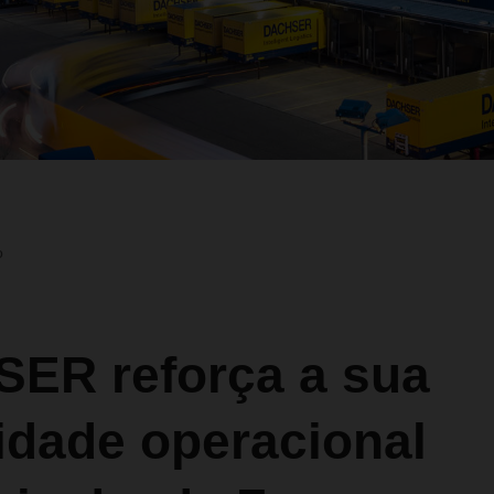
o
ER reforça a sua
idade operacional