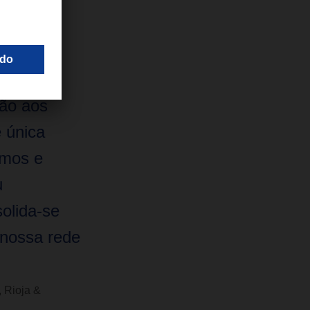
os anuais e
imos anos.
ção aos
 única
amos e
u
olida-se
 nossa rede
 Rioja &