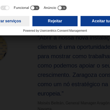
tro, a DACHSER aumenta a sua capacidade para 800.000 envi
de mercadorias, prevendo um crescimento de até 50% nos próx
“Abrir a nossa nova instala
clientes é uma oportunidade
para mostrar como trabalh
como podemos apoiar o se
crescimento. Zaragoza cons
como um nó estratégico na
europeia.”
Moisés Beltrán, General Manager Aragón,
Navarra.