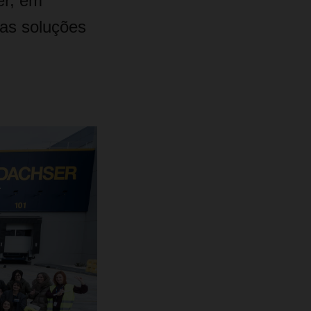
er, em
sas soluções