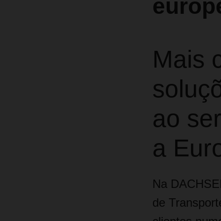
europ
Mais c
soluçõ
ao ser
a Eur
Na DACHSER,
de Transport