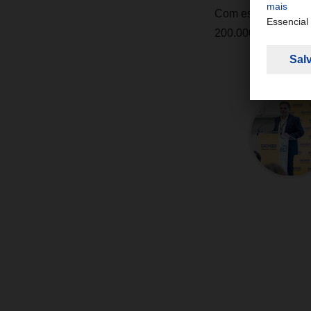
Com este novo cen
200.000 toneladas 