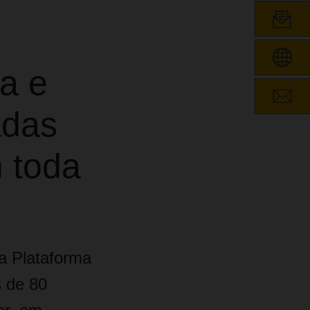
ia e
adas
m toda
a Plataforma
 de 80