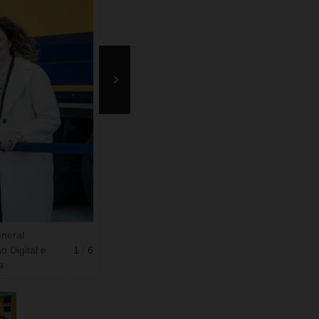
neral
 Digital e
1
/
6
a