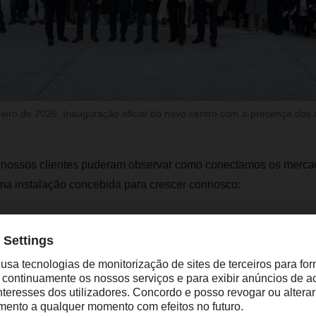
eiro de 2026. Inauguração oficial do novo centro com a presença dos c
os nossos clientes puderam observar como conectamos os merca
ma instalação concebida para crescer connosco:
a construída, com possibilidade de expansão até 11.700 m²
a, automatic shipment sorter e sistema automatizado de license
ência energética, como painéis solares, aerotermia e iluminaçã