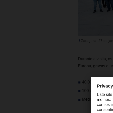
Zaragoza, 27 de jan
Durante a visita, 
Europa, graças a u
40.000 m² de áre
100 docas de carg
Medidas de efici