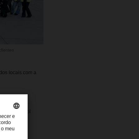
lientes
dos locais com a
 plate control
o LED