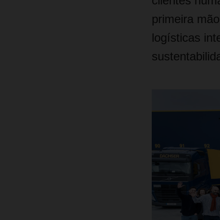
clientes numa
primeira mão
logísticas in
sustentabilid