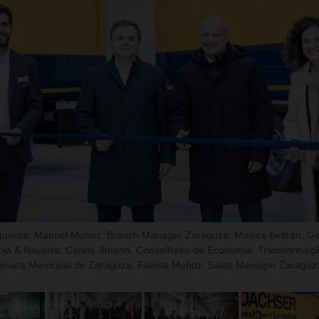
squerda; Manuel Muñoz, Branch Manager Zaragoza; Moisés Beltrán, Ge
ja & Navarra; Carlos Jimeno, Conselheiro de Economia, Transformação
âmara Municipal de Zaragoza; Fátima Muñoz, Sales Manager Zaragoz