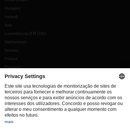
Hungary
Ireland
Italy
Luxembourg
(
FR
DE
)
Netherlands
Norway
Poland
Portugal
Romania
Slovakia
Spain
Sweden
Switzerland
(
DE
FR
)
Türkiye