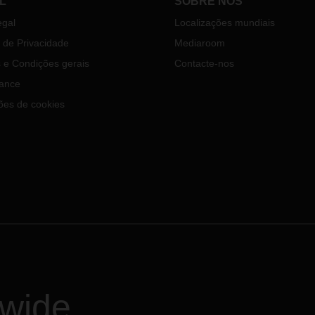
L
SOBRE NÓS
egal
Localizações mundiais
a de Privacidade
Mediaroom
 e Condições gerais
Contacte-nos
ance
ões de cookies
dwide