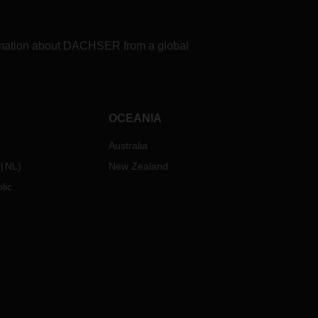
formation about DACHSER from a global
OCEANIA
Australia
NL
)
New Zealand
lic