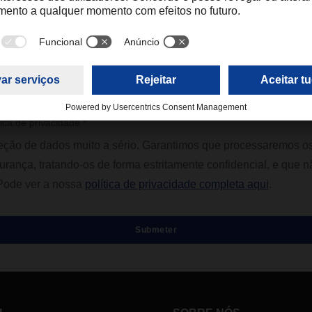
nossa empresa?
tica de privacidade *
eção de dados muito a sério. Garantimos que processaremos o
urança, tratando-os de forma estritamente confidencial, e que nã
. Pode ver a nossa
política de privacidade completa aqui
.