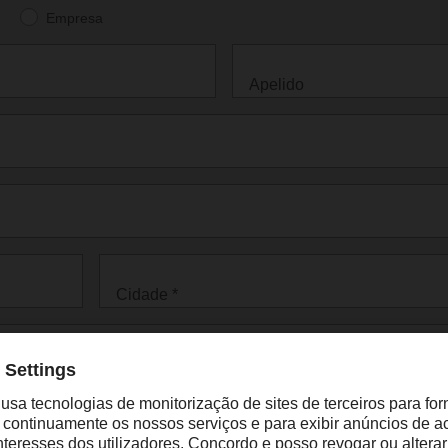
Empresa
Apelido
Cidade *