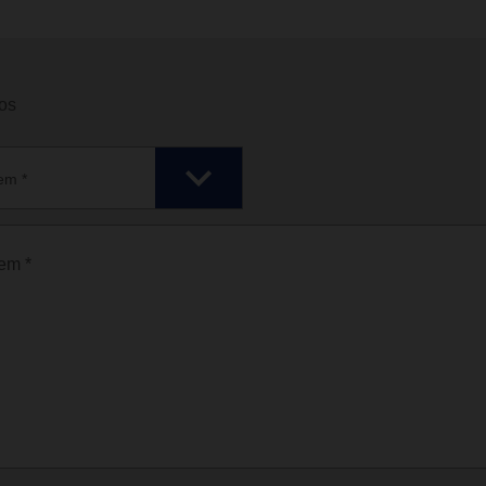
os
em *
em *