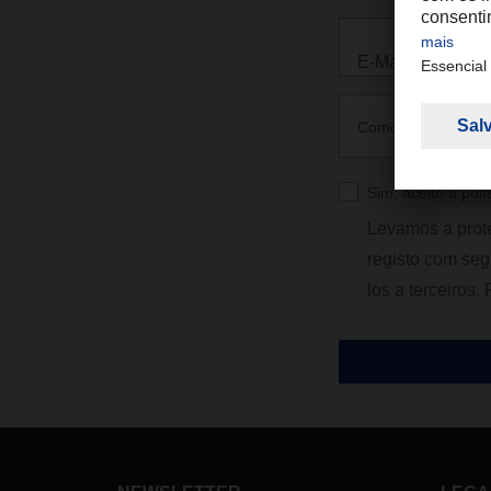
E-Mail *
Como conheceu a 
Sim, aceito a polí
Levamos a prot
registo com seg
los a terceiros