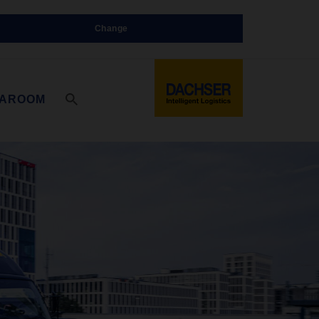
Change
IAROOM