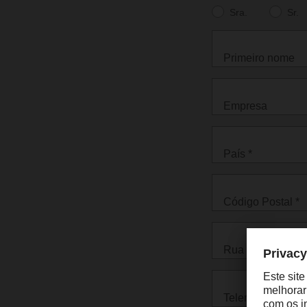
Sra.
Sr.
Primeiro nome
Empresa
País *
Código Postal *
Rua *
Telemóvel *