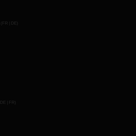
(
FR
DE
)
DE
FR
)