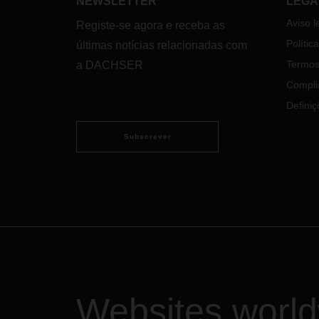
NEWSLETTER
LEGA
Aviso l
Registe-se agora e receba as
Polític
últimas notícias relacionadas com
Termos
a DACHSER
Compli
Definiç
Subscrever
Websites worl