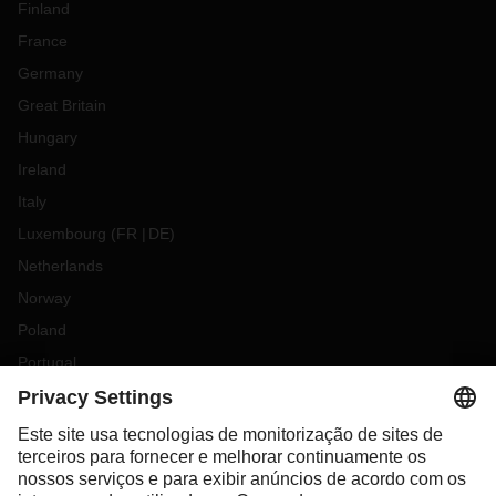
Finland
France
Germany
Great Britain
Hungary
Ireland
Italy
Luxembourg
(
FR
DE
)
Netherlands
Norway
Poland
Portugal
Romania
Slovakia
Spain
Sweden