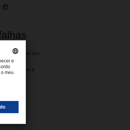
 e
alhas
Tunísia, o que nos
equipamentos
rocessos leves e
echadas e
ada por GPS.