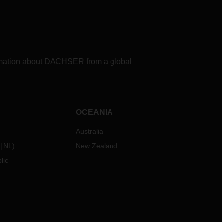
formation about DACHSER from a global
OCEANIA
Australia
NL
)
New Zealand
lic