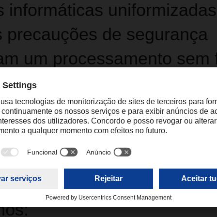
 informáticas uniformizadas
s precauções de segurança
am um processamento sem f
es informáticas próprias com as alfândegas em Marrocos e na 
um rápido despacho dos seus produtos. Os nossos sistemas e 
m com base numa tecnologia uniformizada comum, permitindo p
icaz. Todas as nossas unidades no Magrebe são totalmente f
esas de segurança 24 horas por dia. A nossa frota é monitoriz
 seus negócios no Magrebe,
mos: