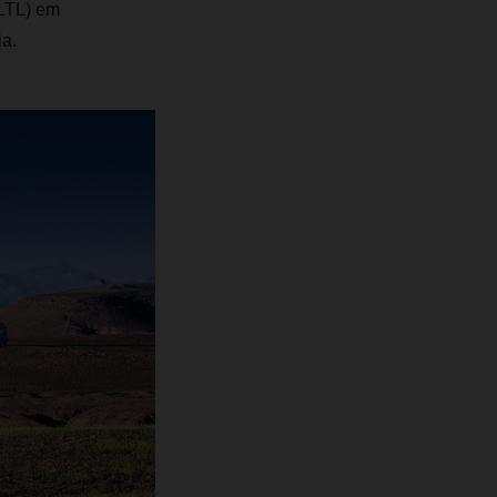
(LTL) em
a.