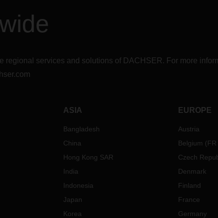
dwide
r the regional services and solutions of DACHSER. For more in
hser.com
ASIA
EUROPE
Bangladesh
Austria
China
Belgium
(
FR
Hong Kong SAR
Czech Repub
India
Denmark
Indonesia
Finland
Japan
France
Korea
Germany