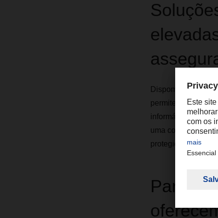
Soluções
elevada
assegur
Dispomos de conexõ
permite assegurar 
informáticos opera
uma comunicação ef
protegidas por empr
Para os
oferece