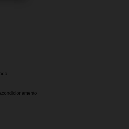
)
rcado
 acondicionamento