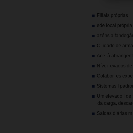
Filiais próprias
ede local própri
azéns alfandegá
C idade de arm
Ace à abrangent
Nívei evados de 
Colabor es expe
Sistemas I padr
Um elevado l de 
da carga, desca
Saídas diárias m