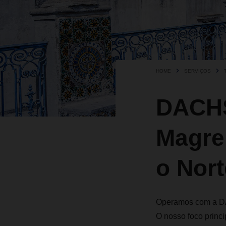
HOME
SERVIÇOS
DACHS
Magreb
o Nort
Operamos com a DAC
O nosso foco princip