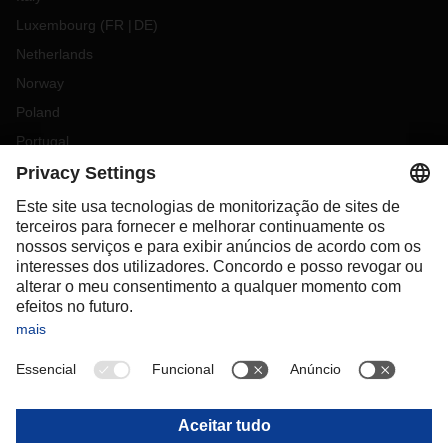
Luxembourg
(
FR
DE
)
Netherlands
Norway
Poland
Portugal
Romania
Slovakia
Spain
Sweden
Switzerland
(
DE
FR
)
Turkey
OCEANIA
Australia
New Zealand