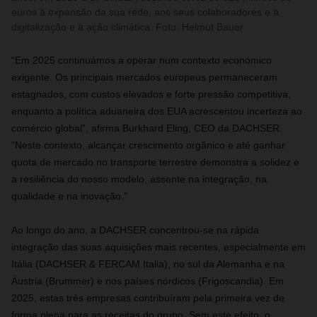
euros à expansão da sua rede, aos seus colaboradores e à
digitalização e à ação climática. Foto: Helmut Bauer
“Em 2025 continuámos a operar num contexto económico
exigente. Os principais mercados europeus permaneceram
estagnados, com custos elevados e forte pressão competitiva,
enquanto a política aduaneira dos EUA acrescentou incerteza ao
comércio global”, afirma Burkhard Eling, CEO da DACHSER.
“Neste contexto, alcançar crescimento orgânico e até ganhar
quota de mercado no transporte terrestre demonstra a solidez e
a resiliência do nosso modelo, assente na integração, na
qualidade e na inovação.”
Ao longo do ano, a DACHSER concentrou‑se na rápida
integração das suas aquisições mais recentes, especialmente em
Itália (DACHSER & FERCAM Italia), no sul da Alemanha e na
Áustria (Brummer) e nos países nórdicos (Frigoscandia). Em
2025, estas três empresas contribuíram pela primeira vez de
forma plena para as receitas do grupo. Sem este efeito, o