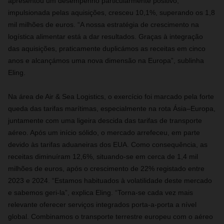
apresentou um desempenho particularmente positivo;
impulsionada pelas aquisições, cresceu 10,1%, superando os 1,8
mil milhões de euros. “A nossa estratégia de crescimento na
logística alimentar está a dar resultados. Graças à integração
das aquisições, praticamente duplicámos as receitas em cinco
anos e alcançámos uma nova dimensão na Europa”, sublinha
Eling.
Na área de Air & Sea Logistics, o exercício foi marcado pela forte
queda das tarifas marítimas, especialmente na rota Ásia–Europa,
juntamente com uma ligeira descida das tarifas de transporte
aéreo. Após um início sólido, o mercado arrefeceu, em parte
devido às tarifas aduaneiras dos EUA. Como consequência, as
receitas diminuíram 12,6%, situando‑se em cerca de 1,4 mil
milhões de euros, após o crescimento de 22% registado entre
2023 e 2024. “Estamos habituados à volatilidade deste mercado
e sabemos geri‑la”, explica Eling. “Torna‑se cada vez mais
relevante oferecer serviços integrados porta‑a‑porta a nível
global. Combinamos o transporte terrestre europeu com o aéreo