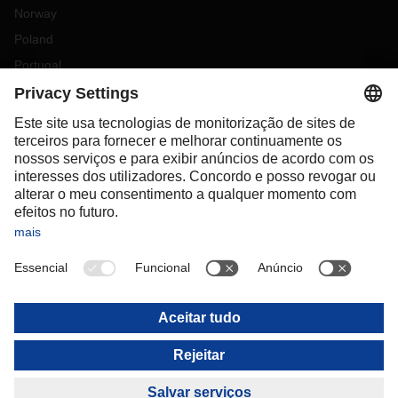
Norway
Poland
Portugal
Romania
Slovakia
Spain
Sweden
Switzerland
(
DE
FR
)
Turkey
OCEANIA
Australia
New Zealand