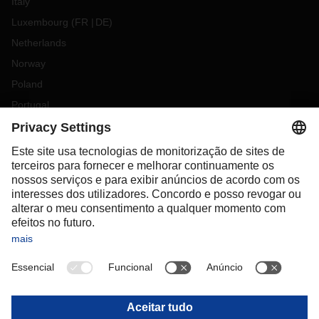
Italy
Luxembourg
(
FR
DE
)
Netherlands
Norway
Poland
Portugal
Romania
Slovakia
Spain
Sweden
Switzerland
(
DE
FR
)
Turkey
OCEANIA
Australia
New Zealand