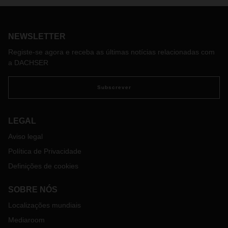
O porto de Ningbo Beilun, na China, foi temporariamente
encerrado, uma vez que foram comunicados casos de
COVID-19 na zona.
NEWSLETTER
Registe-se agora e receba as últimas notícias relacionadas com
a DACHSER
Subscrever
LEGAL
Aviso legal
Política de Privacidade
Definições de cookies
SOBRE NÓS
Localizações mundiais
Mediaroom