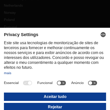
Netherlands
Norway
Poland
Portugal
Romania
Slovakia
Spain
Sweden
Switzerland
(
DE
FR
)
Turkey
OCEANIA
Australia
New Zealand