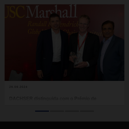
26.09.2024
DACHSER distinguida com o Prémio de
Excelência em Sustentabilidade
Instituto da Cadeia de Abastecimento Global, instituição de
investigação dos EUA, reconhece compromisso da
DACHSER com a sustentabilidade no âmbito da sua