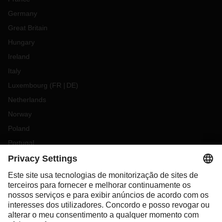
Germany
Great Britain
Hungary
Ireland
Italy
Luxembourg
(
FR
DE
)
Netherlands
Norway
Poland
Portugal
Romania
Slovakia
Spain
Sweden
Switzerland
(
DE
FR
)