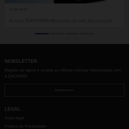
15.06.2020
A nova DACHSER Magazine já está disponível!
Apresentamos a nova edição da DACHSER Magazine,
intitulada "Elemento-chave do processo: as pessoas na área
de logística".
NEWSLETTER
Registe-se agora e receba as últimas notícias relacionadas com
a DACHSER
Subscrever
LEGAL
Aviso legal
Política de Privacidade