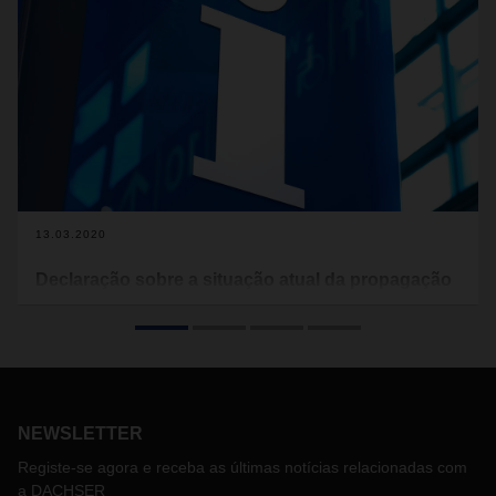
13.03.2020
Declaração sobre a situação atual da propagação
do vírus COVID-19.
Com este comunicado, a DACHSER informa sobre as
medidas a serem adotadas para impedir a propagação do
vírus COVID-19 (também conhecido como coronavírus)
dentro da organização DACHSER, assim como sobre o
NEWSLETTER
estado atual das atividades operacionais e possíveis
impactos nas expedições dos nossos clientes.
Registe-se agora e receba as últimas notícias relacionadas com
Face à situação atual, diretrizes de conduta e precauções
a DACHSER