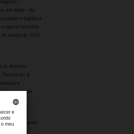
 negócio –
s, em Itália – da
rupagem e logística
a operar no início
8 de março de 2024
 as divisões
), Fercam Air &
mudanças e
cionais, que não
 e armazenamento
ta aquisição