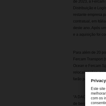
de 2023, a Fercam 
Distribuição e Logí
restante empresa p
contratual, em Itál
deste ano. Após um
e a aquisição foi co
Para além de 20 po
Fercam Transport (t
Ocean e Fercam Spec
relocalizações, ges
farão parte da nov
“A DACHSER & Ferca
de bens industriai