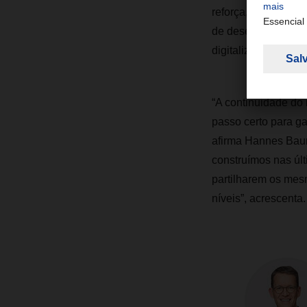
reforça, também, a
de desempenho unif
digitalização, na a
“A continuidade do
passo certo para ga
afirma Hannes Baum
construímos nas úl
partilharem os mesm
níveis”, acrescenta.