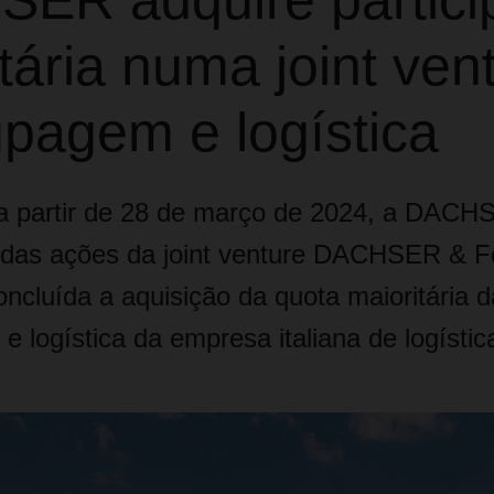
ER adquire partici
tária numa joint ven
upagem e logística
a partir de 28 de março de 2024, a DACH
 das ações da joint venture DACHSER & Fe
ncluída a aquisição da quota maioritária d
e logística da empresa italiana de logísti