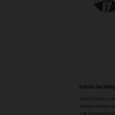
Início da in
A DACHSER e a Ferc
italiana, sediada na
e de consumo prov