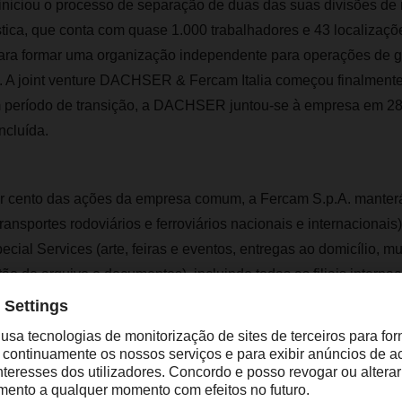
iniciou o processo de separação de duas das suas divisões de
stica, que conta com quase 1.000 trabalhadores e 43 localizaçõe
ara formar uma organização independente para operações de g
ia. A joint venture DACHSER & Fercam Italia começou finalmente 
 período de transição, a DACHSER juntou-se à empresa em 2
ncluída.
r cento das ações da empresa comum, a Fercam S.p.A. manterá
ransportes rodoviários e ferroviários nacionais e internacionais
ial Services (arte, feiras e eventos, entregas ao domicílio, 
tão de arquivo e documentos), incluindo todas as filiais interna
a empresa.
m Italia vem completar a nossa rede europeia de transporte
s e de consumo”, afirma Burkhard Eling, CEO da DACHSER. “Es