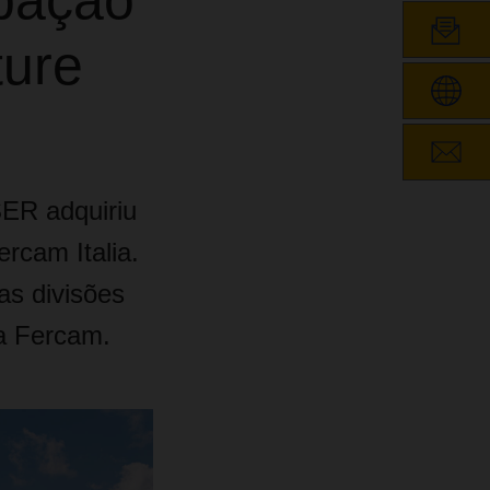
pação
ture
SER adquiriu
rcam Italia.
as divisões
ca Fercam.