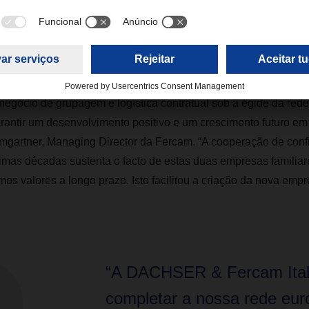
 nossa missão em servir os clientes em toda a Europa com padr
ormes. Para tal, investiremos igualmente na nossa capacidade 
ção climática e, sobretudo, nos nossos colaboradores em Itália”,
 negócio de grupagem e logística contratual sob a égide da r
rantir um desenvolvimento positivo e um crescimento futuro em I
gartner, Managing Director da Fercam. “A cooperação de conf
timas décadas sustenta o facto de estas duas empresas familia
os valores a longo prazo. Isto facilitou a criação da nova empr
“A DACHSER & Fercam Ital
completar a nossa rede eur