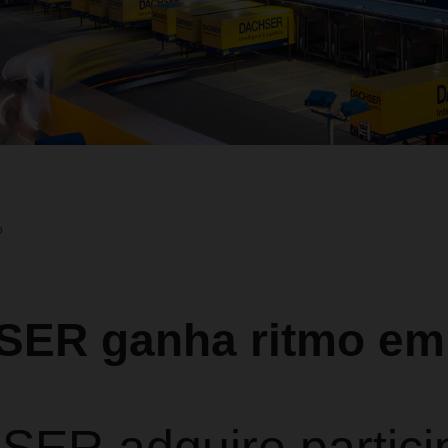
o
ER ganha ritmo em I