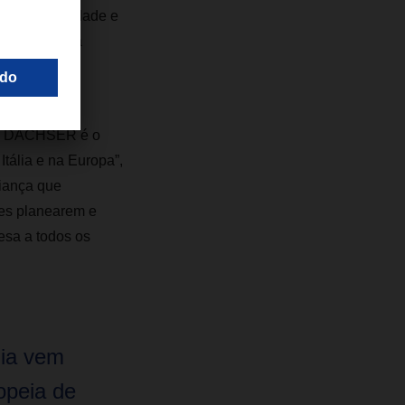
ões de qualidade e
logística, na
 continua.
ede DACHSER é o
tália e na Europa”,
iança que
res planearem e
esa a todos os
ia vem
opeia de