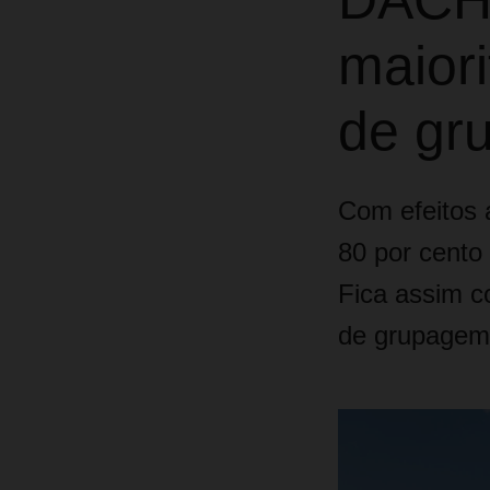
DACHS
maiori
de gr
Com efeitos 
80 por cento
Fica assim co
de grupagem 