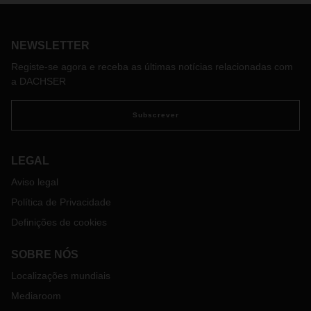
fundamentais para o desenvolvimento positivo e saudável
de todas as sociedades. É neste espírito que a DACHSER
tem crescido como operador logístico internacional ao longo
NEWSLETTER
das últimas décadas. Lamentamos profundamente a
escalada do conflito militar na Ucrânia. Entre outros
Registe-se agora e receba as últimas notícias relacionadas com
aspetos, o conflito terá também um impacto substancial nas
a DACHSER
cadeias de abastecimento na Europa Oriental.
A nossa primeira prioridade é a segurança de todos os
Subscrever
motoristas que transportam mercadorias em nome da
DACHSER. Por conseguinte, impusemos, hoje, uma recolha
e paragem imediata de todos os carregamentos para a
LEGAL
Ucrânia. Esta medida aplica-se a todos os transportes
Aviso legal
europeus do nosso segmento de serviços Cargoplus,
especializado em transportes FTL e LTL para os países da
Política de Privacidade
CEI, entre outros, bem como a todos os transportes da rede
Definições de cookies
European Logistics que são processados na Ucrânia pelo
nosso parceiro ACE. O tráfego regular desde a nossa
SOBRE NÓS
plataforma em Strykow, na Polónia, para Kiev, na Ucrânia,
foi interrompido. Todos os camiões que ainda se encontram
Localizações mundiais
a caminho da Ucrânia têm de regressar em coordenação
Mediaroom
com os clientes. Estamos em estreito contacto com o nosso