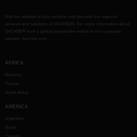
Na Rússia, a DACHSER conta com representação própria
desde 2008 e presta serviços nos segmentos de negócios
Visit the website of your location and discover the regional
Road Logistics e Air & Sea Logistics. Neste país, cerca de
services and solutions of DACHSER. For more information about
160 pessoas trabalham em sete agências DACHSER. Em
2020, a DACHSER Rússia processou cerca de 17.000
DACHSER from a global perspective switch to our corporate
envios e gerou receitas no valor de 21,6 milhões de euros.
website:
dachser.com
AFRICA
Morocco
Tunisia
South Africa
AMERICA
Argentina
Brazil
Canada