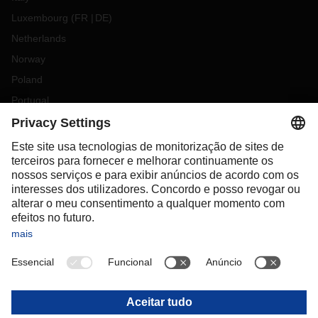
Luxembourg
(
FR
DE
)
Netherlands
Norway
Poland
Portugal
Romania
Slovakia
Spain
Sweden
Switzerland
(
DE
FR
)
Turkey
OCEANIA
Australia
New Zealand