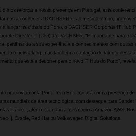
idimos reforçar a nossa presença em Portugal, esta conferênc
 darmos a conhecer a DACHSER e, ao mesmo tempo, promover
s a lançar na cidade do Porto, o DACHSER Corporate IT Hub Po
rporate Director IT (CIO) da DACHSER. “É importante para a 
ma, partilhando a sua experiência e conhecimentos com outras 
vendo o networking, mas também a captação de talento nesta á
amento que está a decorrer para o novo IT Hub do Porto”, reve
ento promovido pela Porto Tech Hub contará com a presença de
istas mundiais da área tecnológica, com destaque para Sande
olas Fränkel, além de organizações como a Amazon AWS, Bos
Neo4j, Oracle, Red Hat ou Volkswagen Digital Solutions.