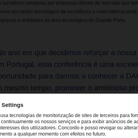
s lucrativos composta por empresas líderes de mercado que t
omo um centro tecnológico de excelência a nível internacional
mpresas e entidades da área tecnológica do Grande Porto.
No ano em que decidimos reforçar a nossa
m Portugal, esta conferência é uma excele
portunidade para darmos a conhecer a D
o mesmo tempo, promover o ambicioso pro
stamos a lançar na cidade do Porto, o D
orporate IT Hub Portugal.”
lf Morawietz, Corporate Director IT (CIO) da DACHSER