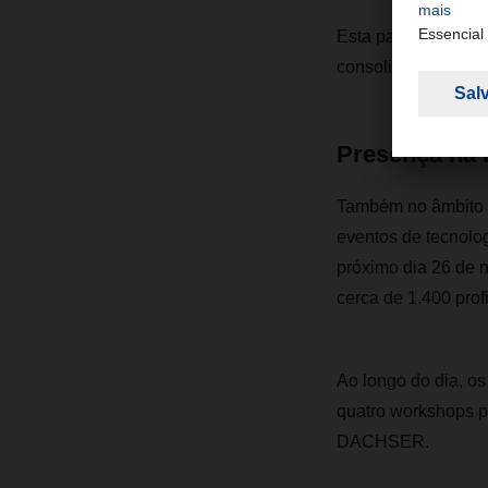
Esta parceria enqu
consolidar como um
Presença na 
Também no âmbito 
eventos de tecnolog
próximo dia 26 de 
cerca de 1.400 profi
Ao longo do dia, os 
quatro workshops pr
DACHSER.