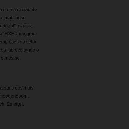
ia é uma excelente
 o ambicioso
rtugal”, explica
DACHSER integrar-
empresas do setor
rea, aproveitando o
la o mesmo
 alguns dos mais
r Hoogendoorn,
ch, Emergn,