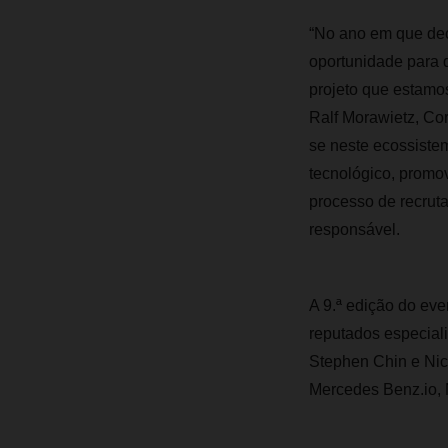
“No ano em que dec
oportunidade para
projeto que estamo
Ralf Morawietz, Co
se neste ecossiste
tecnológico, promo
processo de recrut
responsável.
A 9.ª edição do ev
reputados especial
Stephen Chin e Nic
Mercedes Benz.io, 