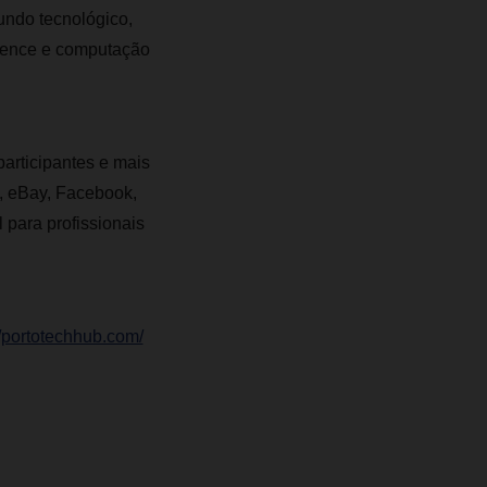
undo tecnológico,
science e computação
participantes e mais
, eBay, Facebook,
 para profissionais
//portotechhub.com/