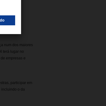
que se quer
ça num dos maiores
 terá lugar no
s de empresas e
stras, participar em
 incluindo o da