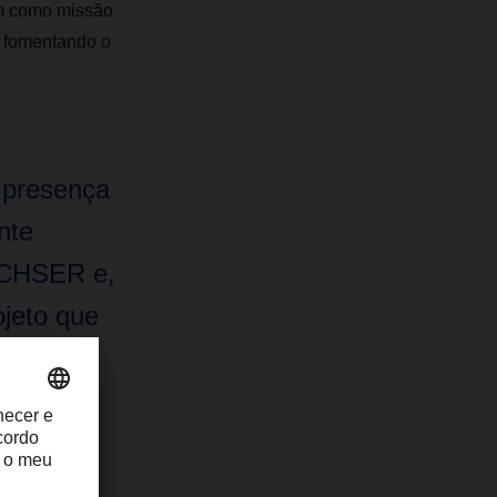
em como missão
, fomentando o
 presença
nte
ACHSER e,
jeto que
ACHSER