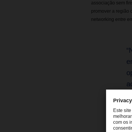
associação sem fin
promover a região c
networking entre e
“
e
o
a
e
C
Ra