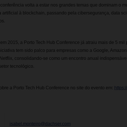
a conferência volta a estar nos grandes temas que dominam o m
a artificial à blockchain, passando pela cibersegurança, data 
os.
 em 2015, a Porto Tech Hub Conference já atraiu mais de 5 mil 
iniciativa tem sido palco para empresas como a Google, Amazon
e Netflix, consolidando-se como um encontro anual indispensável
etor tecnológico.
obre a Porto Tech Hub Conference no site do evento em:
https:
isabel.monteiro@dachser.com