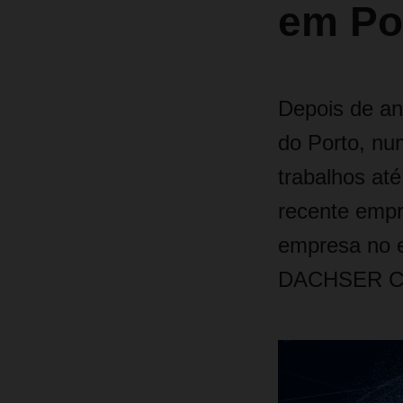
em Po
Depois de an
do Porto, nu
trabalhos at
recente empre
empresa no e
DACHSER Cor