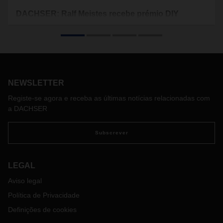
DACHSER: Ralf Meistes recebe prémio DIY
Lifetime Award
Department Head da solução DIY-Logistics da multinacional
de logística foi reconhecido pelo contributo na indústria de
bricolagem. É a primeira vez que o DIY Lifetime Award é
entregue a um especialista de logística.
NEWSLETTER
Registe-se agora e receba as últimas notícias relacionadas com
a DACHSER
Subscrever
LEGAL
Aviso legal
Política de Privacidade
Definições de cookies