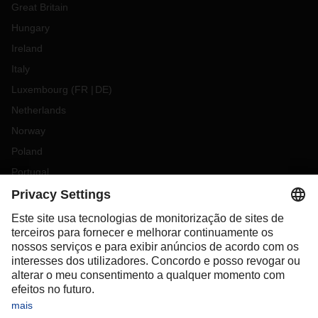
Great Britain
Hungary
Ireland
Italy
Luxembourg
(
FR
DE
)
Netherlands
Norway
Poland
Portugal
Romania
Slovakia
Spain
Sweden
Switzerland
(
DE
FR
)
Turkey