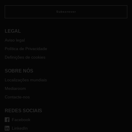
europeia da DACHSER –DACHSER European Logistics–
conecta todos os países do continente, chegando a cada
Subscrever
uma das respetivas regiões. A DACHSER Austria é parte
integrante desta infraestrutura homogénea.
Serviços diários programados de e para todas as
LEGAL
regiões da Europa
Aviso legal
Gestão proativa da cadeia de abastecimento
Política de Privacidade
Software e aplicações DACHSER uniformes e
integrados
Definições de cookies
Serviços de armazenagem com Serviços de Valor
Acrescentado (SVA) específicos para o cliente
SOBRE NÓS
Soluções DACHSER DIY e DACHSER Chem-
Localizações mundiais
Logistics
Mediaroom
Manuseamento de mercadorias perigosas em
conformidade com os regulamentos europeus e
Contacte-nos
específicos de cada país
REDES SOCIAIS
Com a
família de produtos entargo
, oferecemos aos nossos
Facebook
clientes uma gama uniforme e transparente de serviços com
elevados padrões de qualidade em toda a nossa rede
LinkedIn