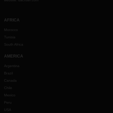
website:
dachser.com
Transparência total em toda a cadeia de
processos logísticos
AFRICA
Economia de tempo, custos e recursos
Morocco
Facilidade de uso com o mais elevado nível de
detalhe
Tunisia
South Africa
Opções de personalização do sistema
Contacte-nos e descubra as nossas soluções de transporte
AMERICA
e logística:
dachser.iberia@pt.dachser.com
Argentina
Brazil
Canada
Chile
Mexico
Peru
USA