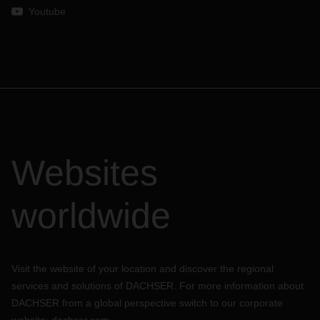
europeia, incluindo processos logísticos que podem ser
Youtube
configurados individualmente, entrega segura para vários
canais de distribuição e um elevado nível de flexibilidade na
entrega de acordo com o tipo de produto.
As linhas de produtos estandardizados
–
targospeed,
targofix e targoflex
–
respondem com precisão às
necessidades dos nossos clientes em termos de tempos de
trânsito e prazos de entrega:
targospeed: para entregas urgentes com o mais
rápido tempo de trânsito possível
Websites
targofix: para entregas com data programada
worldwide
targoflex: para entregas mais flexíveis, com um
tempo de trânsito rápido e tarifas económica
Com as
nossas aplicações online
, pode gerir e controlar de
forma interactiva todos os processos da sua cadeia
Visit the website of your location and discover the regional
logística: pode calcular os custos de transporte, gerir
services and solutions of DACHSER. For more information about
pedidos de recolha ou consultar o status da recolha ou
DACHSER from a global perspective switch to our corporate
entrega dos seus envios em toda a Europa.