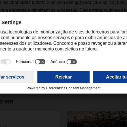
 (as chamadas plataformas sem código) para criar aplicações p
ara a empresa e otimizam os processos. Estes trabalhadores s
”.
maria.hernansanz@dachser.com
do em
.2022