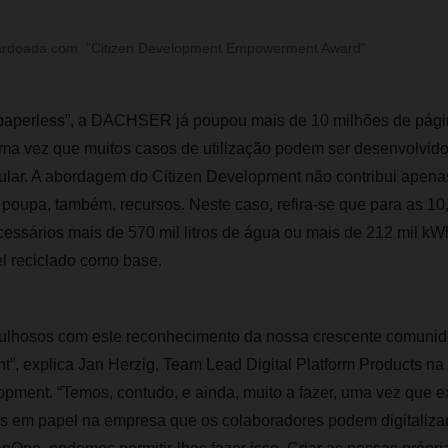
ardoada com "Citizen Development Empowerment Award".
paperless”, a DACHSER já poupou mais de 10 milhões de pági
ma vez que muitos casos de utilização podem ser desenvolvidos
lar. A abordagem do Citizen Development não contribui apena
 poupa, também, recursos. Neste caso, refira-se que para as 10
essários mais de 570 mil litros de água ou mais de 212 mil kWh
pel reciclado como base.
ulhosos com este reconhecimento da nossa crescente comunid
”, explica Jan Herzig, Team Lead Digital Platform Products na 
pment. “Temos, contudo, e ainda, muito a fazer, uma vez que e
 em papel na empresa que os colaboradores podem digitalizar 