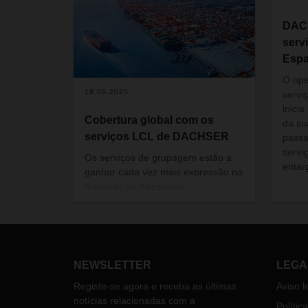
DACH
serv
Esp
O ope
18.06.2025
servi
inici
Cobertura global com os
da su
serviços LCL de DACHSER
passa
servi
Os serviços de grupagem estão a
entar
ganhar cada vez mais expressão no
mercado do transporte
internacional. Uma gestão logística
eficiente, processos otimizados e
entregas programadas assumem
uma importância cada vez maior.
NEWSLETTER
LEGA
Registe-se agora e receba as últimas
Aviso l
notícias relacionadas com a
Polític