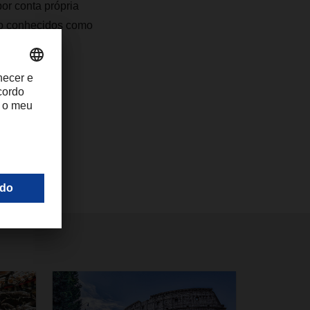
or conta própria
ão conhecidos como