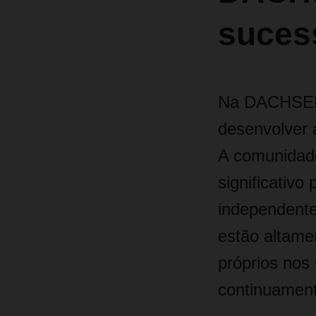
suces
Na DACHSER, 
desenvolver a
A comunidade
significativo
independente
estão altame
próprios nos
continuame