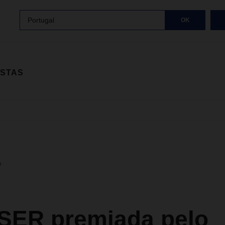
Portugal
OK
ISTAS
o
ER premiada pelo