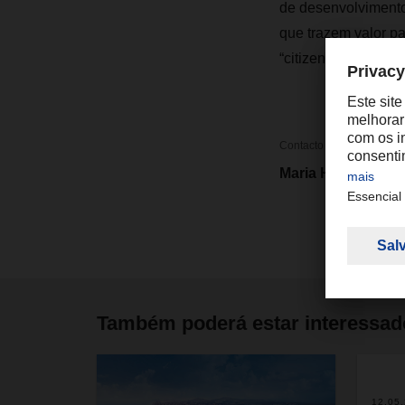
de desenvolvimento
que trazem valor p
“citizen developers
Contacto
Maria Hernansanz
Também poderá estar interessa
2
12.05