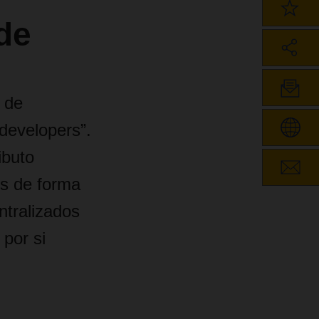
ade
 de
developers”.
ibuto
os de forma
ntralizados
por si