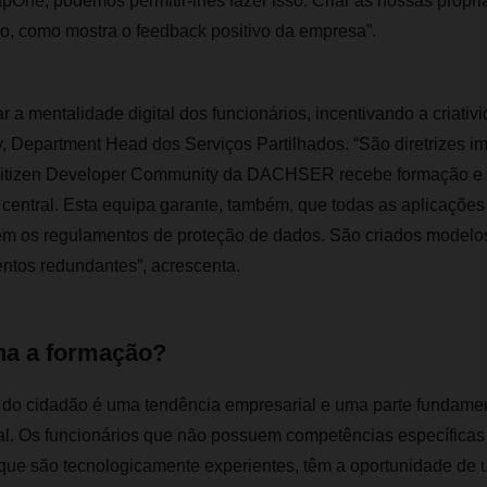
One, podemos permitir-lhes fazer isso. Criar as nossas própri
do, como mostra o feedback positivo da empresa”.
ar a mentalidade digital dos funcionários, incentivando a criati
, Department Head dos Serviços Partilhados. “São diretrizes im
a Citizen Developer Community da DACHSER recebe formação e
 central. Esta equipa garante, também, que todas as aplicações
m os regulamentos de proteção de dados. São criados modelos
entos redundantes”, acrescenta.
na a formação?
do cidadão é uma tendência empresarial e uma parte fundamen
tal. Os funcionários que não possuem competências específicas
ue são tecnologicamente experientes, têm a oportunidade de ut