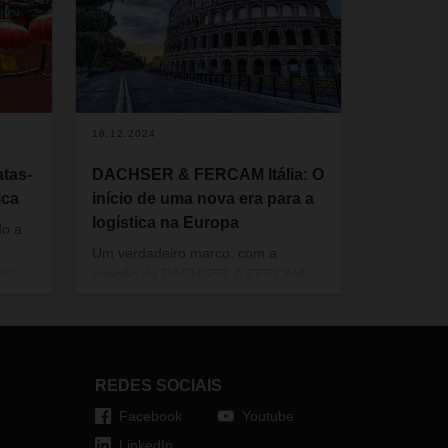
18.12.2024
tas-
DACHSER & FERCAM Itália: O
ica
início de uma nova era para a
logística na Europa
do a
Um verdadeiro marco: com a
ovo
criação da DACHSER & FERCAM
Itália, a DACHSER expande ainda
sa,
mais a sua rede de transporte
terrestre de alto desempenho e
ado de
reforça os seus serviços de
grupagem e logística contratual em
REDES SOCIAIS
Itália. Clientes de toda a Europa vão
Facebook
Youtube
beneficiar desta expansão.
LinkedIn