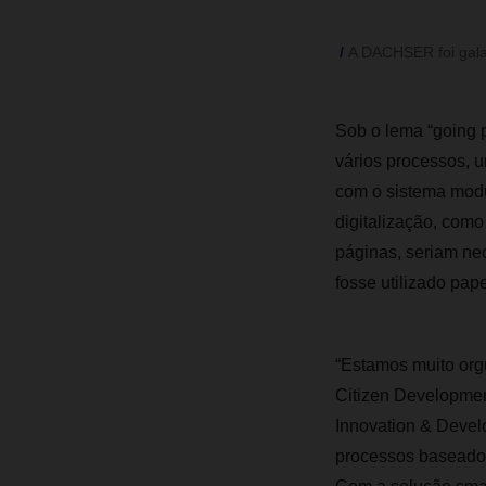
A DACHSER foi gal
Sob o lema “going 
vários processos, u
com o sistema modu
digitalização, como
páginas, seriam nec
fosse utilizado pa
“Estamos muito org
Citizen Development
Innovation & Develo
processos baseados