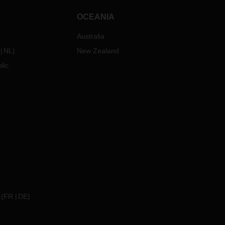
OCEANIA
Australia
NL
)
New Zealand
lic
(
FR
DE
)