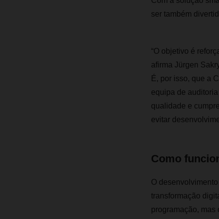
Com a solução smap
ser também diverti
“O objetivo é reforç
afirma Jürgen Sakry
É, por isso, que 
equipa de auditoria
qualidade e cumpre
evitar desenvolvim
Como funcio
O desenvolvimento 
transformação digi
programação, mas q