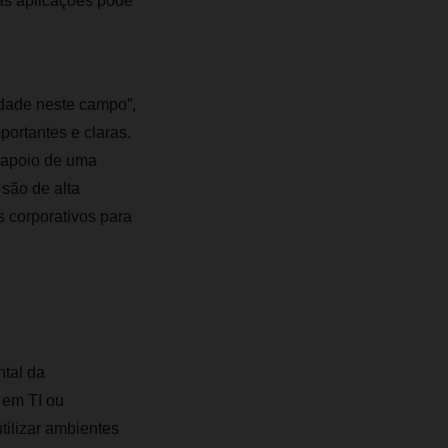
as aplicações pode
vidade neste campo”,
portantes e claras.
 apoio de uma
 são de alta
 corporativos para
tal da
 em TI ou
ilizar ambientes