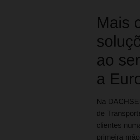
Mais c
soluçõ
ao ser
a Eur
Na DACHSER,
de Transport
clientes numa
primeira mão