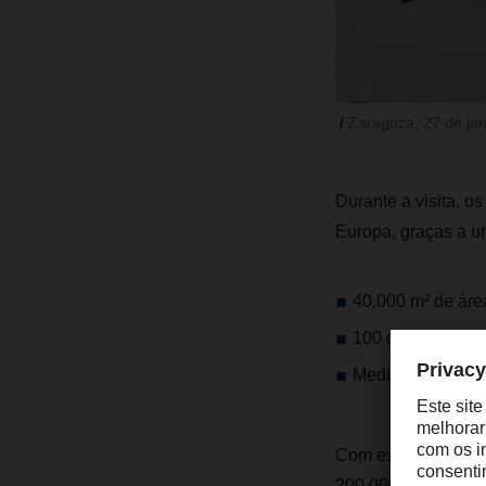
Zaragoza, 27 de jan
Durante a visita, 
Europa, graças a u
40.000 m² de áre
100 docas de carg
Medidas de efici
Com este novo cen
200.000 toneladas 