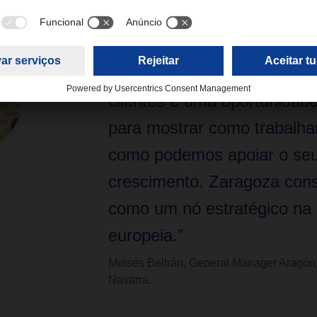
“Abrir a nossa nova instala
clientes é uma oportunidade
para mostrar como trabalh
como podemos apoiar o se
crescimento. Zaragoza cons
como um nó estratégico na
europeia.”
Moisés Beltrán, General Manager Aragón,
Navarra.