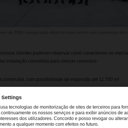
eiro de 2026. Inauguração oficial do novo centro com a presença dos c
os nossos clientes puderam observar como conectamos os merca
ma instalação concebida para crescer connosco:
a construída, com possibilidade de expansão até 11.700 m²
a, automatic shipment sorter e sistema automatizado de license
ência energética, como painéis solares, aerotermia e iluminaçã
tro, a DACHSER aumenta a sua capacidade para 800.000 envi
de mercadorias, prevendo um crescimento de até 50% nos próx