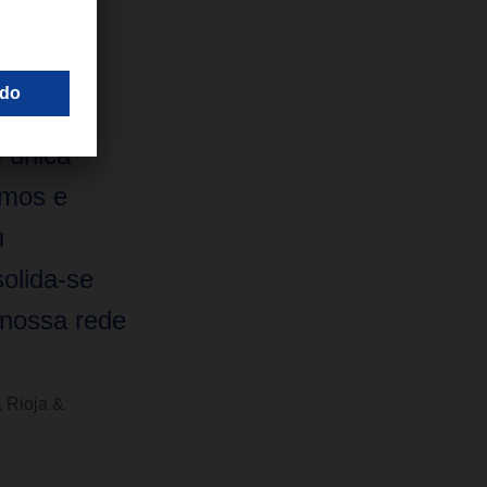
ção aos
 única
amos e
u
olida-se
 nossa rede
 Rioja &