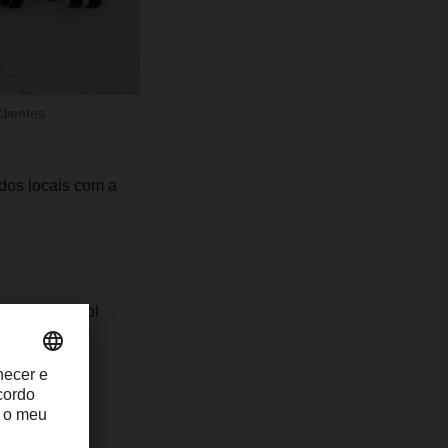
lientes
dos locais com a
 plate control
o LED
os anuais e
imos anos.