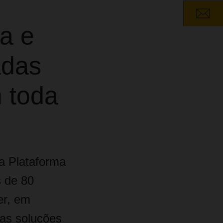
ia e
adas
m toda
a Plataforma
 de 80
er, em
sas soluções