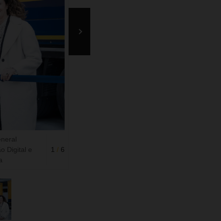
neral
 Digital e
1
/
6
a