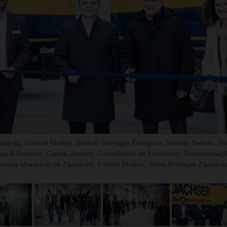
squerda; Manuel Muñoz, Branch Manager Zaragoza; Moisés Beltrán, Ge
ja & Navarra; Carlos Jimeno, Conselheiro de Economia, Transformação
âmara Municipal de Zaragoza; Fátima Muñoz, Sales Manager Zaragoz