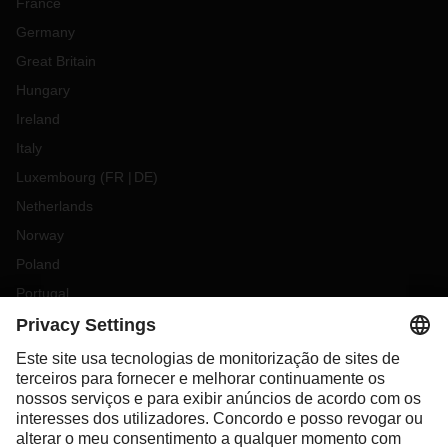
France
Germany
Great Britain
Hungary
Ireland
Italy
Luxembourg
(
FR
DE
)
Netherlands
Norway
Poland
Portugal
Romania
Slovakia
Spain
Sweden
Switzerland
(
DE
FR
)