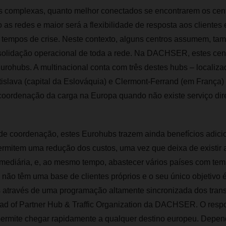
as complexas, quanto melhor conectados se encontrarem os cent
 as redes e maior será a flexibilidade de resposta aos clientes
tempos de crise. Neste contexto, alguns centros assumem, ta
nsolidação operacional de toda a rede. Na DACHSER, estes cen
rohubs. A multinacional conta com três destes hubs – localiz
islava (capital da Eslováquia) e Clermont-Ferrand (em França)
coordenação da carga na Europa quando não existe serviço dire
de coordenação, estes Eurohubs trazem ainda benefícios adicio
permitem uma redução dos custos, uma vez que deixa de existir
ediária, e, ao mesmo tempo, abastecer vários países com temp
 não têm uma base de clientes próprios e o seu único objetivo 
 através de uma programação altamente sincronizada dos transp
ad of Partner Hub & Traffic Organization da DACHSER. O resp
 permite chegar rapidamente a qualquer destino europeu. Depen