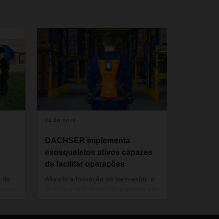
24.08.2022
o
DACHSER implementa
exosqueletos ativos capazes
de facilitar operações
 de
Aliando a inovação ao bem-estar, a
spaço
multinacional de logística aposta em
 de
estruturas de apoio externas para
ra 82
os colaboradores de armazém, que