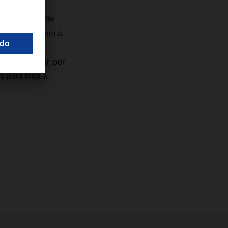
 da rede. “A
o de transporte
ortação estejam à
ntinua Jens
sar a incluir, por
b para toda a