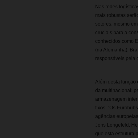
Nas redes logístic
mais robustas serão
setores, mesmo em 
cruciais para a co
conhecidos como Eu
(na Alemanha), Brat
responsáveis pela 
Além desta função 
da multinacional: 
armazenagem interm
fixos. “Os Eurohubs
agências europeias
Jens Lengefeld, He
que esta estrutura