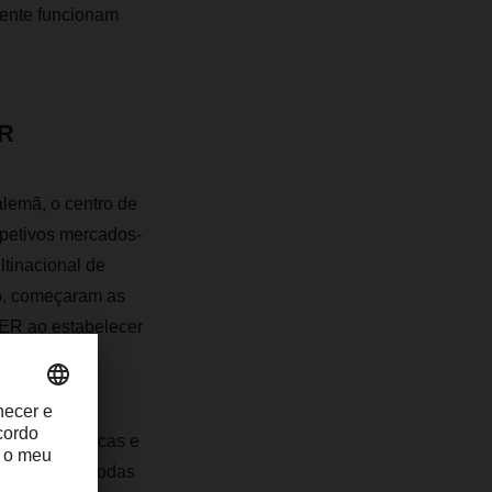
mente funcionam
ER
lemã, o centro de
spetivos mercados-
ltinacional de
no, começaram as
ER ao estabelecer
arantidos.
nhas domésticas e
gação entre todas