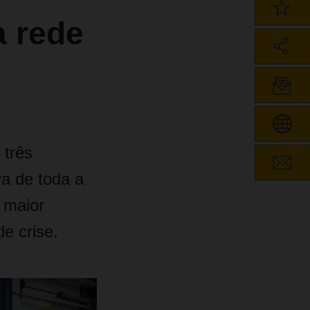
a rede
 três
va de toda a
 maior
e crise.