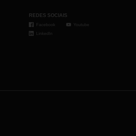
da,
podem aliviar até 30 quilos por
operação de elevação.
REDES SOCIAIS
Facebook
Youtube
LinkedIn