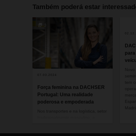
Também poderá estar interessa
3
02.12
DAC
para
veícu
Novo 
07.03.2024
semir
tem c
Força feminina na DACHSER
opera
Portugal: Uma realidade
merca
Espan
poderosa e empoderada
Madri
Nos transportes e na logística, setor
tradicionalmente masculino, a
DACHSER Portugal conta,
orgulhosamente, com uma equipa