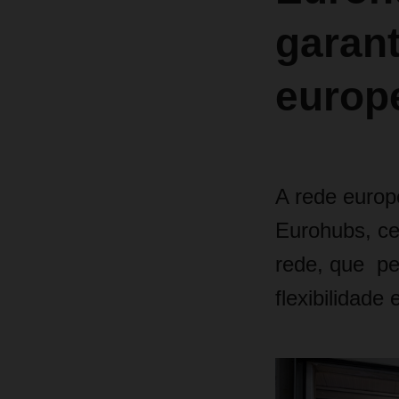
garant
europ
A rede europ
Eurohubs, cen
rede, que pe
flexibilidad