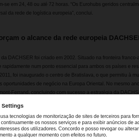
am-se em 24, 48 ou até 72 horas. “Os Eurohubs geridos central
al da rede de logística europeia”, conclui.
orçam o alcance da rede europeia DACHS
 da DACHSER foi criado em 2002. Situado na fronteira franco-a
e rapidamente num ponto essencial para ambos os países e re
011, foi inaugurado o centro de Bratislava, o que permitiu à mu
 as oportunidades de negócio na Europa Oriental. No mesmo a
mont-Ferrand, concluindo com sucesso a estratégia da DACHS
 uma cobertura europeia abrangente e com tempos de trânsito g
ropeia de transporte da DACHSER deve-se às cerca de 2.450 li
-nacionais diretas entre agências. Os Eurohubs, bem como a li