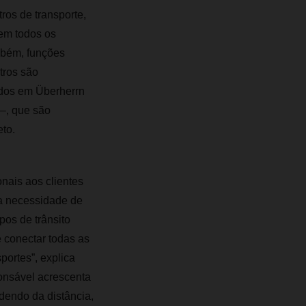
ros de transporte,
 em todos os
mbém, funções
tros são
ados em Überherrn
 –, que são
to.
nais aos clientes
 a necessidade de
os de trânsito
é conectar todas as
ortes”, explica
onsável acrescenta
dendo da distância,