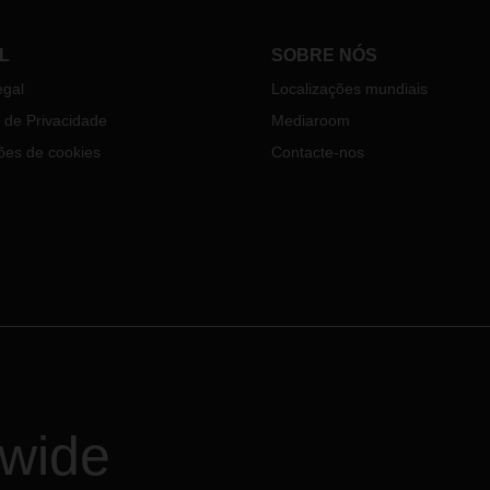
cais de carga e contempla, ain
um edifício de escritórios.
L
SOBRE NÓS
egal
Localizações mundiais
a de Privacidade
Mediaroom
ões de cookies
Contacte-nos
dwide