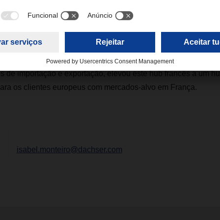
as que permitem, reforçam ainda mais o alcance e a capacidade
cias que têm poucas rotas diretas, disponibilizando um plan
gramado ao minuto. Isto permite que todos os destinos de exp
sos clientes onde quer que estejam localizados na Europa", co
tando que a expansão do portefólio de Clermont-Ferrand, ao pas
s de importação e exportação, elevou este hub francês a um hu
ra os clientes europeus com mercados-alvo em França.
isabel.monteiro@dachser.com