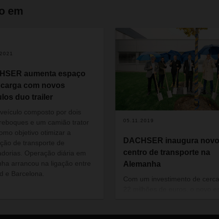
do em
.2021
HSER aumenta espaço
 carga com novos
los duo trailer
veículo composto por dois
05.11.2019
reboques e um camião trator
omo objetivo otimizar a
DACHSER inaugura nov
ção de transporte de
centro de transporte na
dorias. Operação diária em
ha arrancou na ligação entre
Alemanha
d e Barcelona.
Com um investimento de cerca
22 milhões de euros, o novo e
situado em Friburgo tem mais
6.100 metros quadrados, integ