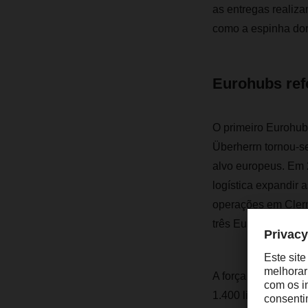
as entregas realiz
como a espinha dors
Eurohubs ref
O primeiro Eurohub
Überherrn tornou-s
alvo europeus. Em 2
logística expandir
operações em Cler
três Eurohubs para
A força da rede eu
1.400 ligações euro