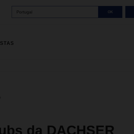
Portugal
OK
ISTAS
o
ubs da DACHSER