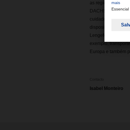
as regiões europei
DACHSER apoia agên
cuidadosamente pro
disposição dos nos
Lengefeld, acrescen
exemplo, transporte
Europa e também pa
Contacto
Isabel Monteiro