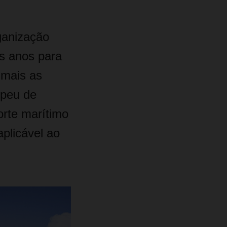
ganização
os anos para
 mais as
opeu de
rte marítimo
plicável ao