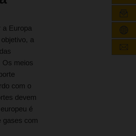
r a Europa
objetivo, a
idas
. Os meios
porte
ordo com o
ortes devem
 europeu é
de gases com