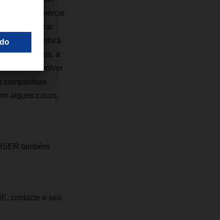
rigação de comércio
erão de comprar
ntagem aumentará
 outros aspetos, a
a para desenvolver
As companhias
em alguns casos,
DACHSER também
E, contacte o seu