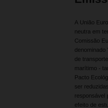
A União Euro
neutra em ter
Comissão Eur
denominado "
de transport
marítimo - t
Pacto Ecológ
ser reduzida
responsável 
efeito de est