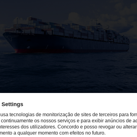
os operadores de grandes navios que cheguem a portos da União
nte, licenças de emissão para as emissões de gases com efeito
ntre portos da UE e metade do percurso entre um porto da UE e