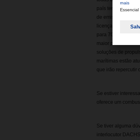
país terceiro ficar
de emissões será i
licenças de poluiç
para 70% e, a parti
maior parte das rec
soluções de propul
marítimas estão at
que irão repercutir 
Se estiver interes
oferece um combustí
Se tiver alguma dú
interlocutor DACHS