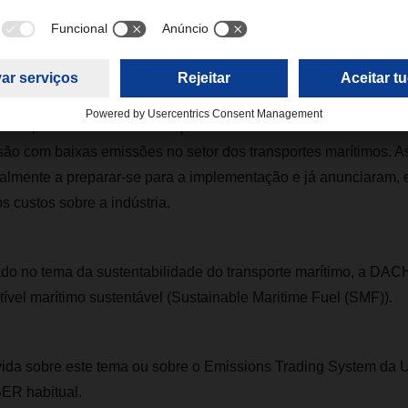
ão sujeitas ao regime de comércio de licenças de emissão. A ob
ntroduzida por fases. Em 2024, as companhias de navegação t
ão para 40% do seu volume de emissões. Em 2025, essa perce
r de 2026, todas as emissões estarão sujeitas a uma taxa. Entre
eitas provenientes das licenças de emissão deverá ser utilizad
são com baixas emissões no setor dos transportes marítimos. 
ualmente a preparar-se para a implementação e já anunciaram, 
os custos sobre a indústria.
sado no tema da sustentabilidade do transporte marítimo, a 
vel marítimo sustentável (Sustainable Maritime Fuel (SMF)).
vida sobre este tema ou sobre o Emissions Trading System da U
ER habitual.