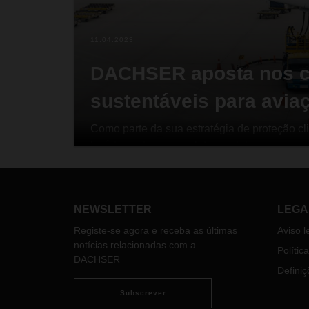
11.04.2023
DACHSER aposta nos c
sustentáveis para avia
Como parte da sua estratégia de proteção cl
logístico internacional disponibiliza uma op
sustentável (SAF) que permite reduzir em 
de efeito de estufa.
NEWSLETTER
LEGA
Registe-se agora e receba as últimas
Aviso l
notícias relacionadas com a
Polític
DACHSER
Definiç
Subscrever