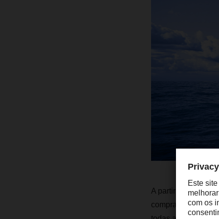
A partir de 2024, 
comprar, gradualme
todas as viagens e