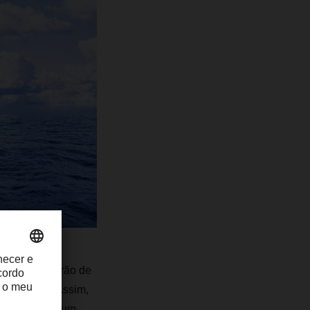
 Europeia terão de
 de estufa. Assim,
 um porto de um