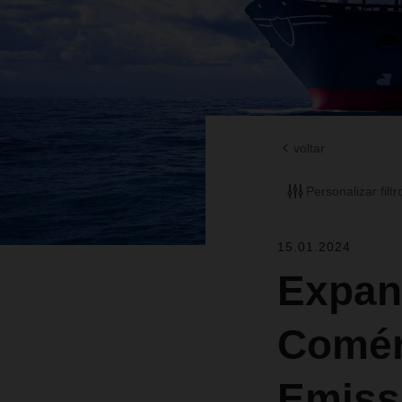
voltar
Personalizar filtr
15.01.2024
Expan
Comér
Emiss