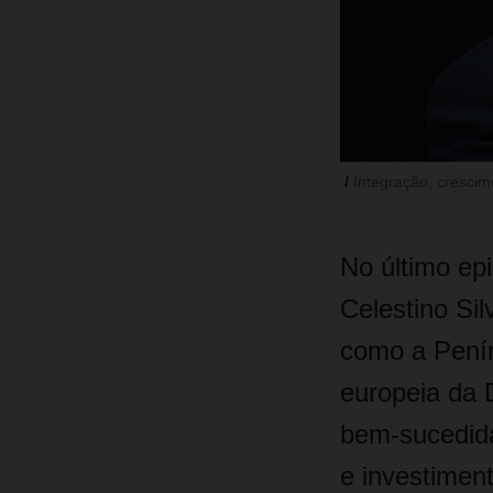
Integração, crescim
No último ep
Celestino Sil
como a Penín
europeia da 
bem‑sucedida
e investimen