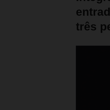
entrad
três p