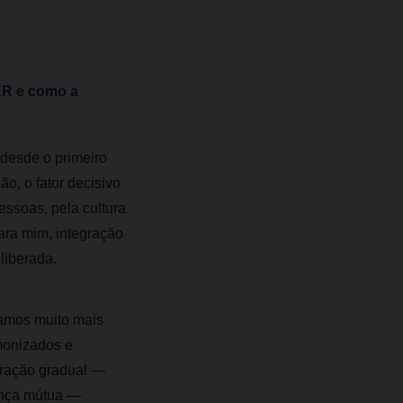
ER e como a
desde o primeiro
o, o fator decisivo
ssoas, pela cultura
ara mim, integração
liberada.
tamos muito mais
monizados e
ração gradual —
ança mútua —