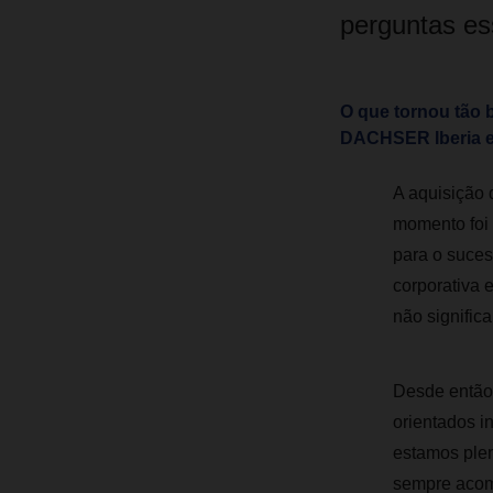
perguntas es
O que tornou tão
DACHSER Iberia e
A aquisição 
momento foi 
para o suces
corporativa 
não significa
Desde então,
orientados i
estamos ple
sempre acom