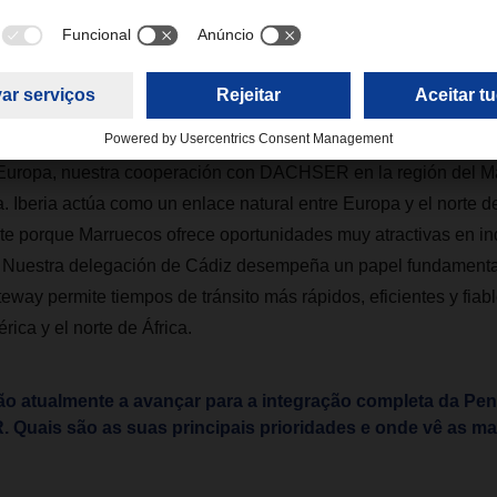
erte sentido de pertenencia y abre nuevas oportunidades, por e
ón internacional, el intercambio de conocimiento y el desarrollo
e experiencia local y orientación global convierte a Iberia en u
 Europa, nuestra cooperación con DACHSER en la región del M
. Iberia actúa como un enlace natural entre Europa y el norte de
e porque Marruecos ofrece oportunidades muy atractivas en ind
 Nuestra delegación de Cádiz desempeña un papel fundamental
way permite tiempos de tránsito más rápidos, eficientes y fiabl
rica y el norte de África.
o atualmente a avançar para a integração completa da Pení
Quais são as suas principais prioridades e onde vê as ma