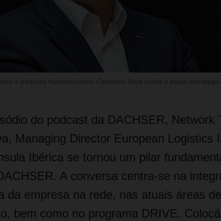
ento e padrões harmonizados: Celestino Silva sobre o papel estratég
isódio do podcast da DACHSER, Network T
va, Managing Director European Logistics I
sula Ibérica se tornou um pilar fundament
DACHSER. A conversa centra‑se na integ
 da empresa na rede, nas atuais áreas de
to, bem como no programa DRIVE. Colocá