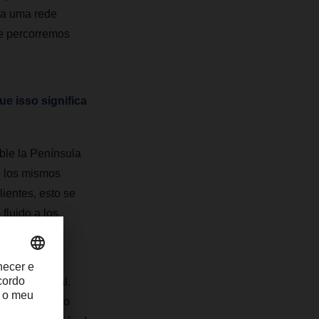
 a uma rede
e percorremos
e isso significa
le la Península
o los mismos
ientes, esto se
fluido a los
internacional.
a la red. Esto