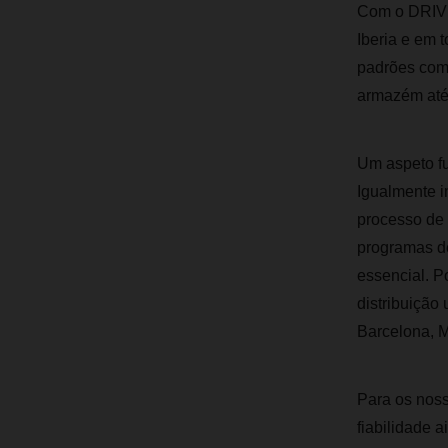
Com o DRIVE
Iberia e em t
padrões com 
armazém até 
Um aspeto fu
Igualmente i
processo de
programas d
essencial. 
distribuição
Barcelona, M
Para os noss
fiabilidade 