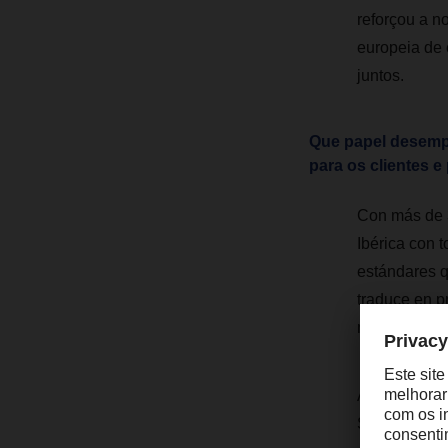
reforçou a n
europeia de
juntos.
Que papel desempe
para os clientes 
Con más de 3
Ibérica con 
estándares q
traduce en p
mercados eu
Al mismo tie
Saben que su 