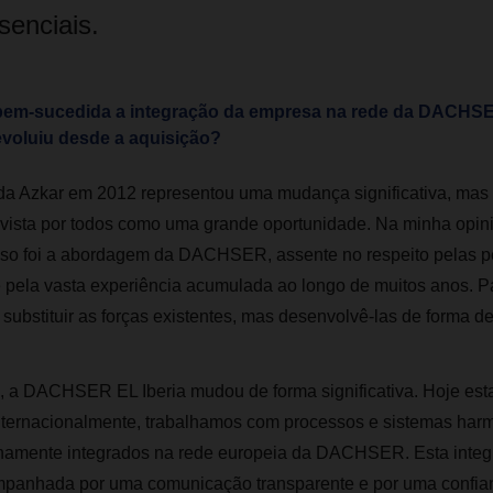
senciais.
 bem-sucedida a integração da empresa na rede da DACHS
voluiu desde a aquisição?
da Azkar em 2012 representou uma mudança significativa, mas 
vista por todos como uma grande oportunidade. Na minha opiniã
so foi a abordagem da DACHSER, assente no respeito pelas pe
e pela vasta experiência acumulada ao longo de muitos anos. P
 substituir as forças existentes, mas desenvolvê‑las de forma de
 a DACHSER EL Iberia mudou de forma significativa. Hoje es
nternacionalmente, trabalhamos com processos e sistemas har
namente integrados na rede europeia da DACHSER. Esta integ
panhada por uma comunicação transparente e por uma confi