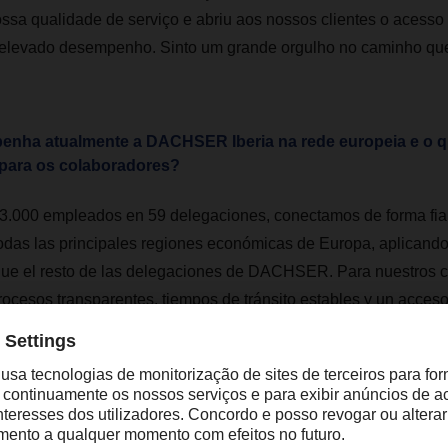
ossa qualidade de serviço e abriu aos nossos clientes o acesso
 elevado desempenho. Sinto um grande orgulho no caminho qu
nha atualmente a DACHSER Iberia na rede europeia e o qu
e para os colaboradores?
.000 empleados en 59 delegaciones, conectamos de forma fiab
todas las principales regiones económicas de Europa, aplicand
ue el resto de las delegaciones de DACHSER. Para nuestros cl
rocesos transparentes, tiempos de tránsito estables y un acceso 
ropeos.
mpo, nuestros equipos se benefician de formar parte de una red 
trabajo diario tiene un impacto directo en el rendimiento de tod