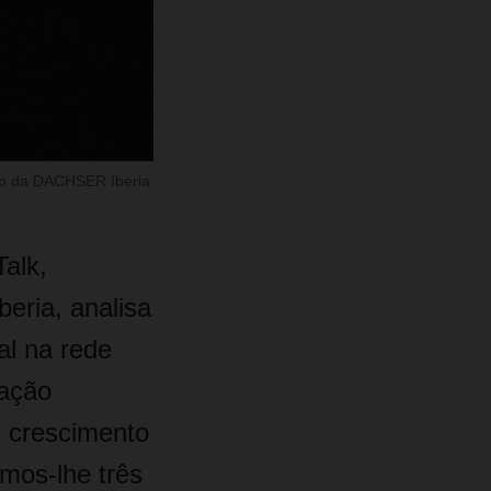
ico da DACHSER Iberia
alk,
beria, analisa
al na rede
ração
 crescimento
mos-lhe três