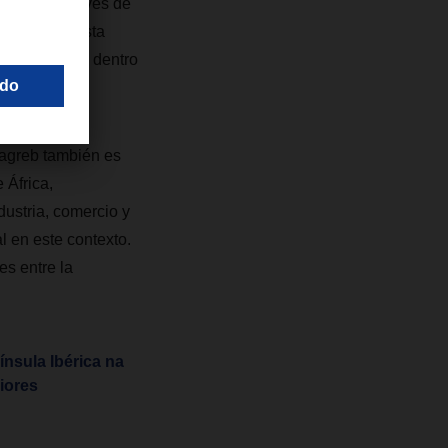
jemplo, a través de
 personal. Esta
n pilar clave dentro
agreb también es
 África,
ustria, comercio y
 en este contexto.
es entre la
nsula Ibérica na
iores