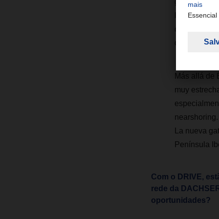
genera un fu
la colaboraci
combinación d
de la red.
Más allá de
muy estrecha
especialment
nearshoring.
La nueva gate
Península Ibé
Com o DRIVE, estã
rede da DACHSER. 
oportunidades?