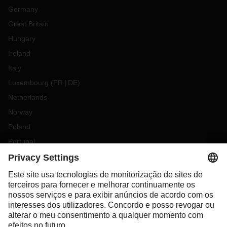
Germany
Great Britain
Hungary
Ireland
Italy
Luxembourg
(
FR
DE
)
Netherlands
Norway
Poland
Portugal
Romania
Slovakia
Spain
Sweden
Switzerland
(
DE
FR
)