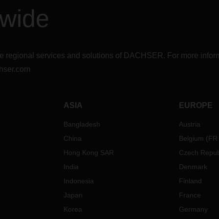
dwide
r the regional services and solutions of DACHSER. For more in
hser.com
ASIA
EUROPE
Bangladesh
Austria
China
Belgium
(
FR
Hong Kong SAR
Czech Repub
India
Denmark
Indonesia
Finland
Japan
France
Korea
Germany