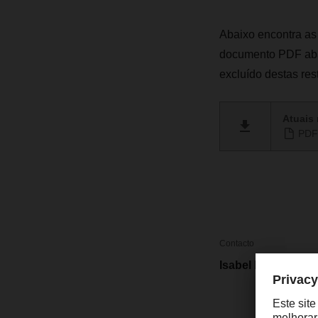
Abaixo encontra as
documento PDF abaix
excluído destas res
Atuais 
PDF 
Contacto
Isabel Monteiro