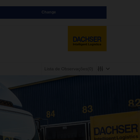
Change
Lista de Observações
(0)