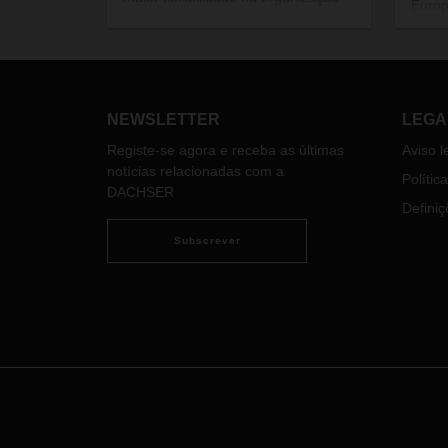
Europ
da data e hora de entrega.
docum
restri
O tra
exclu
docum
NEWSLETTER
LEGA
atual
Registe-se agora e receba as últimas
Aviso l
Com o
notícias relacionadas com a
Polític
empre
DACHSER
motor
Definiç
tempo
Subscrever
front
prepa
neces
19.si