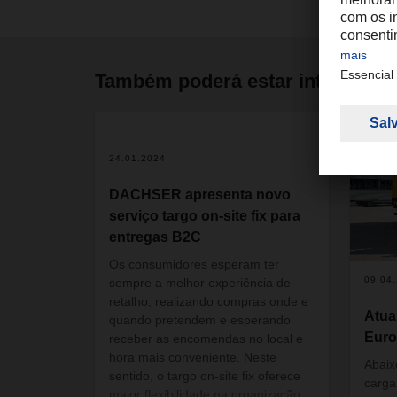
Também poderá estar interessa
24.01.2024
DACHSER apresenta novo
serviço targo on-site fix para
entregas B2C
Os consumidores esperam ter
09.04
sempre a melhor experiência de
retalho, realizando compras onde e
Atua
quando pretendem e esperando
Euro
receber as encomendas no local e
hora mais conveniente. Neste
Abaix
sentido, o targo on-site fix oferece
carga
maior flexibilidade na organização