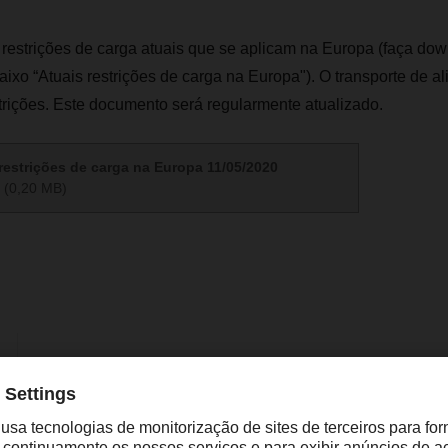
 restrições de carga atuais que se aplicam na Europa (faça do
o “Atuais restrições de carga na Europa"). O transporte de al
trições. Este documento será regularmente atualizado.
restrições de carga na Europa 11/05/2020
(0,20 MB)
isabel.monteiro@dachser.com