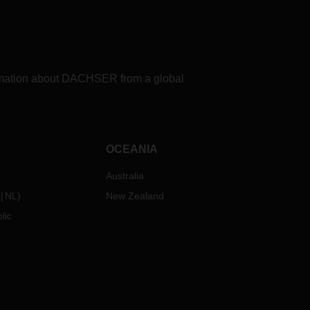
formation about DACHSER from a global
OCEANIA
Australia
NL
)
New Zealand
lic