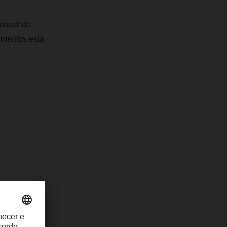
wnload do
imentos está