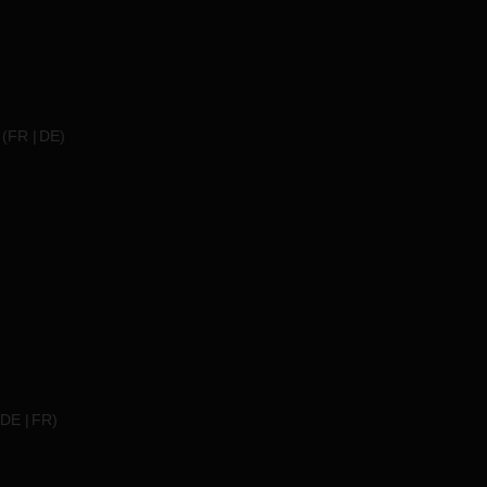
(
FR
DE
)
DE
FR
)