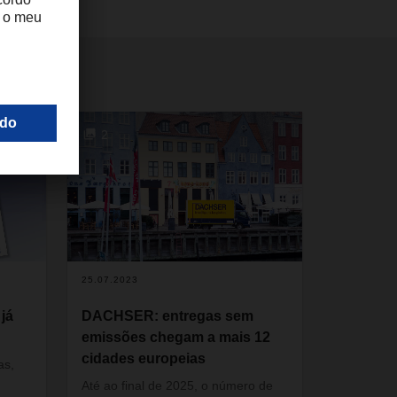
2
25.07.2023
já
DACHSER: entregas sem
emissões chegam a mais 12
cidades europeias
as,
Até ao final de 2025, o número de