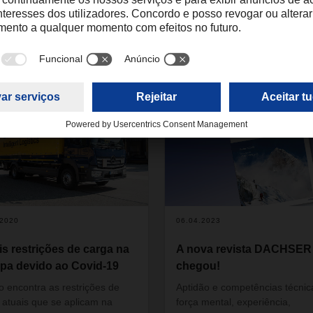
do em
.2020
06.04.2023
is restrições de carga na
A nova revista DACHSER 
pa devido ao Covid-19
chegou!
o encontra as restrições de
Aptidão e competências técnic
 atuais que se aplicam na
força mental, experiência,