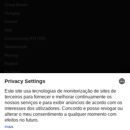
Great Britain
Hungary
Ireland
Italy
Luxembourg
(
FR
DE
)
Netherlands
Norway
Poland
Portugal
Romania
Slovakia
Spain
Sweden
Switzerland
(
DE
FR
)
Turkey