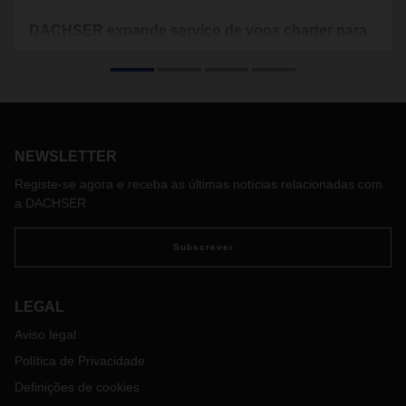
DACHSER expande serviço de voos charter para
incluir a América Latina
Durante os meses de junho e julho, a DACHSER Air & Sea
Logistics organizou oito voos charter de Hong Kong para o
México via Canadá. O novo serviço oferece capacidade e
fiabilidade adicionais e deverá continuar durante o mês de
agosto face à procura existente.
NEWSLETTER
Registe-se agora e receba as últimas notícias relacionadas com
a DACHSER
Subscrever
LEGAL
Aviso legal
Política de Privacidade
Definições de cookies