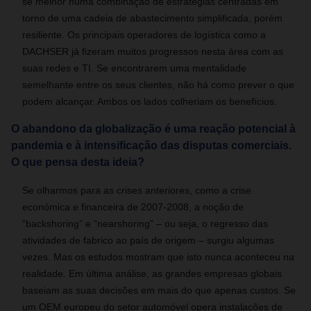
se melhor numa combinação de estratégias centradas em
torno de uma cadeia de abastecimento simplificada, porém
resiliente. Os principais operadores de logística como a
DACHSER já fizeram muitos progressos nesta área com as
suas redes e TI. Se encontrarem uma mentalidade
semelhante entre os seus clientes, não há como prever o que
podem alcançar. Ambos os lados colheriam os benefícios.
O abandono da globalização é uma reação potencial à
pandemia e à intensificação das disputas comerciais.
O que pensa desta ideia?
Se olharmos para as crises anteriores, como a crise
económica e financeira de 2007-2008, a noção de
“backshoring” e “nearshoring” – ou seja, o regresso das
atividades de fabrico ao país de origem – surgiu algumas
vezes. Mas os estudos mostram que isto nunca aconteceu na
realidade. Em última análise, as grandes empresas globais
baseiam as suas decisões em mais do que apenas custos. Se
um OEM europeu do setor automóvel opera instalações de