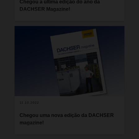
Chegou a última edição do ano da
DACHSER Magazine!
A logística serve frequentemente de referência
para avaliar o estado da economia global. Isto
porque os fluxos internacionais de mercadorias
são um indicador precoce das mudanças nas
relações comerciais mundiais. Ao mesmo tempo,
as transformações geopolíticas atuais podem
mesmo reformular por completo as cadeias de
abastecimento. Este é um dos tópicos
apresentados na nova revista DACHSER.
11.10.2022
Chegou uma nova edição da DACHSER
magazine!
A logística é fonte de inovação, com soluções que