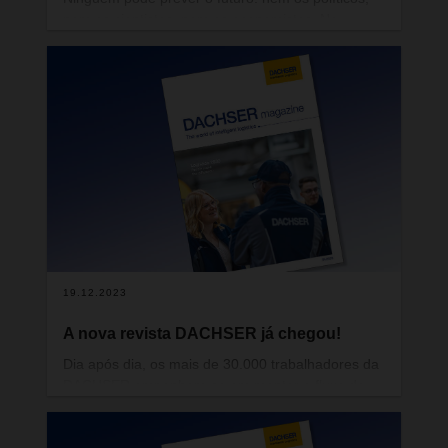
nem os cientistas, nem os economistas. No
entanto, isso não significa que devamos
abandonar a tarefa de analisar os
acontecimentos, seguir as tendências e chegar às
conclusões mais acertadas para o futuro. Isto
exige que olhemos com atenção, façamos
perguntas e, acima de tudo, escutemos. Pode
parecer óbvio mas, no dia a dia empresarial, pode
ser um verdadeiro desafio.
19.12.2023
A nova revista DACHSER já chegou!
Dia após dia, os mais de 30.000 trabalhadores da
DACHSER empenham-se em manter o fluxo de
mercadorias dos nossos clientes a circular de
forma segura, oferecendo sempre um elevado