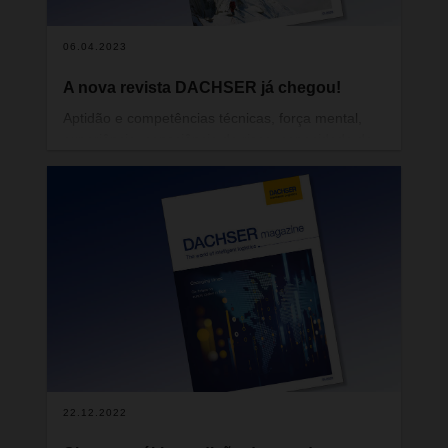
06.04.2023
A nova revista DACHSER já chegou!
Aptidão e competências técnicas, força mental,
experiência, consciência do risco, capacidade de
trabalhar em equipa e respeito pela natureza:
estas são algumas das qualidades geralmente
associadas a um alpinista de alto nível. E são
também atributos que se adequam às empresas e
aos seus líderes para terem sucesso em terrenos
difíceis e em tempos incertos.
22.12.2022