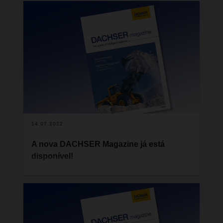
passam a fazer parte do trabalho quotidiano cada
vez mais rapidamente, tais como sistemas de
propulsão alternativos, uma vasta gama de
aplicações digitais, a utilização inteligente de
dados ou novos dispositivos de apoio autónomos
nos terminais de trânsito e armazéns.
14.07.2022
A nova DACHSER Magazine já está
disponível!
Espírito positivo e confiança são sempre bons
companheiros, e, em momentos de desafios e
crises como este, são mais importantes do que
nunca. Por entre todas as incertezas, procuramos
dar as melhores soluções aos nossos clientes e