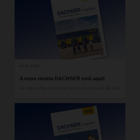
nível de qualidade e, por vezes, tornando possível
o impossível.
02.11.2023
A nova revista DACHSER está aqui!
As alterações climáticas tornaram-se parte da vida
quotidiana. Tanto os políticos como o público em
geral debatem e divergem sobre as alterações
que são inevitáveis a curto prazo, o que tem de
acontecer a longo prazo e, sobretudo, como tudo
isto deve ser gerido. Na DACHSER, estamos
conscientes da nossa responsabilidade por fazer
tudo o que estiver ao nosso alcance para proteger