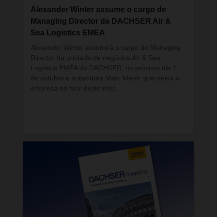
modo a aumentar a eficiência, melhorar a
Alexander Winter assume o cargo de
ergonomia e garantir a qualidade? O artigo de
Managing Director da DACHSER Air &
capa da nova edição da revista DACHSER aborda
Sea Logistics EMEA
precisamente esta questão. Na página 6, damos a
conhecer a estratégia da empresa e a forma
Alexander Winter assumirá o cargo de Managing
como passou a integrar tecnologias de
Director da unidade de negócios Air & Sea
automatização de forma inteligente. Um dos
Logistics EMEA da DACHSER, no próximo dia 1
protagonistas desta história é o sistema
de outubro e substituirá Marc Meier, que deixa a
AutoStore, em operação no centro logístico de
empresa no final deste mês.
Karlsruhe. O artigo encontra-se também
disponível na versão digital da revista DACHSER.