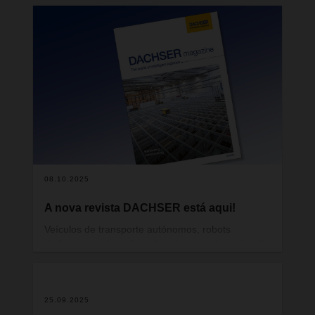
08.10.2025
A nova revista DACHSER está aqui!
Veículos de transporte autónomos, robots
dinâmicos, instalações eficientes: a automatização
é, hoje, um dos grandes desafios da logística. Os
armazéns modernos oferecem já inúmeras
possibilidades, mas, como alcançar o equilíbrio
25.09.2025
certo entre pessoas, tecnologia e processos, de