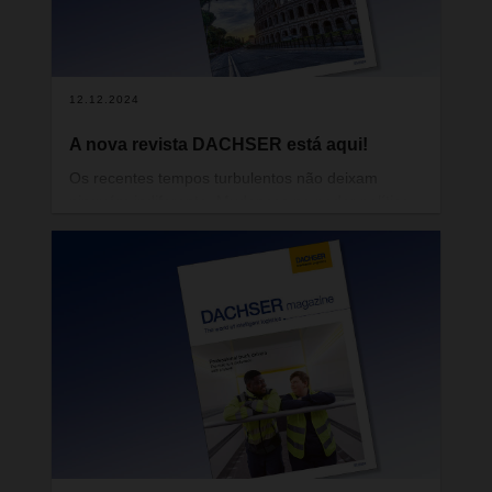
12.12.2024
A nova revista DACHSER está aqui!
Os recentes tempos turbulentos não deixam
ninguém indiferente. Mudanças no poder político,
recessões económicas, focos de tensão
geopolítica, crise climática cada vez mais aguda,
mas também desenvolvimentos tecnológicos
inovadores na digitalização e na inteligência
artificial – tudo isto torna mais difícil e, ao mesmo
tempo mais necessário do que nunca agir com
clarividência.