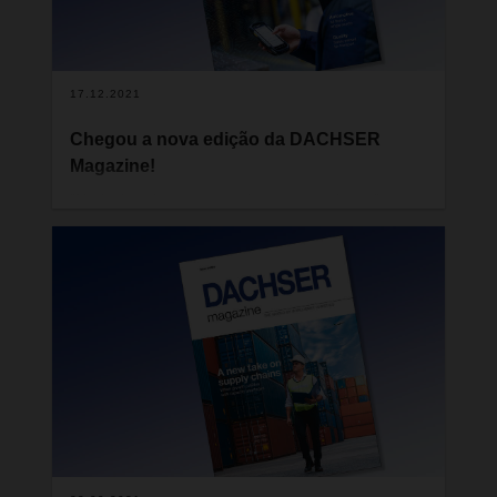
número de pessoas das suas casas.
17.12.2021
Chegou a nova edição da DACHSER
Magazine!
"Nada é mais constante do que a mudança" -
palavras que parecem estar em todo o lado neste
momento. À medida que o mundo se transforma
cada vez mais depressa, o ritmo da inovação e a
pressão para mudar estão a aumentar também no
campo da logística. Na última edição da revista
DACHSER, ficará a conhecer o que a nossa
empresa e os nossos clientes estão a fazer para
antecipar e abordar os problemas prementes do
futuro.