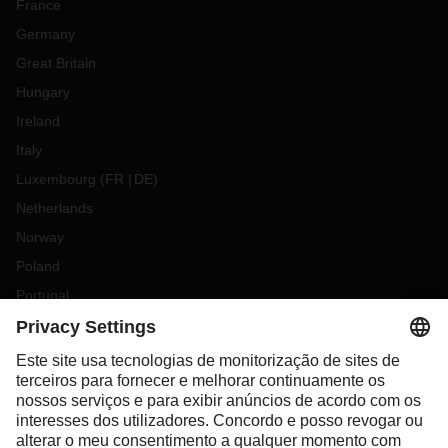
France
Germany
Great Britain
Hungary
Ireland
Italy
Luxembourg
(
FR
DE
)
Netherlands
Norway
Poland
Portugal
Romania
Slovakia
Spain
Sweden
Switzerland
(
DE
FR
)