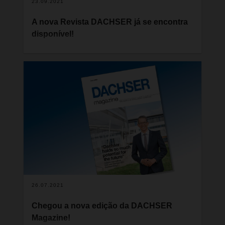
23.09.2021
A nova Revista DACHSER já se encontra
disponível!
Não é frequente a imprensa diária e empresarial
relatar tão extensivamente as questões de
logística como nos últimos meses. A economia
global está a recuperar do impacto da pandemia e
a produção está de novo em pleno funcionamento
em muitos locais. Contudo, os artigos sobre
escassez de matérias-primas e produtos,
insuficiência de contentores e paletes, escassez
de motoristas e falta de espaço de carga em
transportes terrestres, marítimos e aéreos estão a
retardar esta recuperação.
26.07.2021
Chegou a nova edição da DACHSER
Magazine!