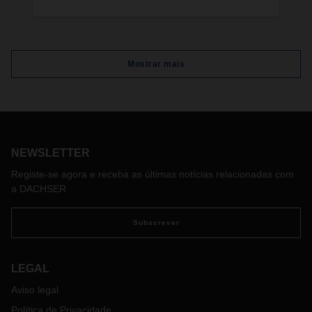
Uma das frases-chave dos últimos meses na
DACHSER tem sido "Manter o que é bom
aumentando a agilidade". Este é, também, o título
da entrevista com Burkhard Eling, na qual o novo
Mostrar mais
CEO da DACHSER, e representante de uma nova
geração, explica o que estas palavras significam
para ele.
NEWSLETTER
Registe-se agora e receba as últimas notícias relacionadas com
a DACHSER
Subscrever
LEGAL
Aviso legal
Política de Privacidade