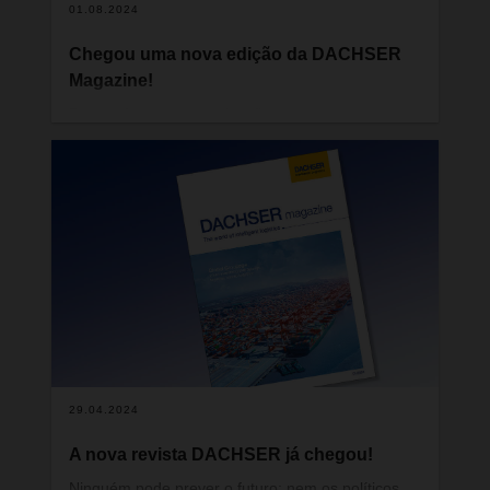
01.08.2024
Chegou uma nova edição da DACHSER
Magazine!
Para enfrentar novos desafios, uma empresa
preparada para o futuro precisa de assumir uma
atitude ágil e flexível. Desta forma, pode
demonstrar a sua capacidade de adaptação, uma
e outra vez. Na última edição da nossa revista, vai
poder descobrir como a DACHSER atua neste
contexto.
29.04.2024
A nova revista DACHSER já chegou!
Ninguém pode prever o futuro: nem os políticos,