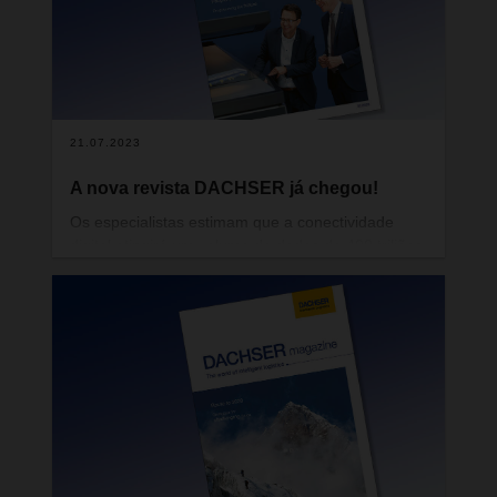
o ambiente. Mais ainda, queremos estar na
vanguarda da ação climática na logística.
21.07.2023
A nova revista DACHSER já chegou!
Os especialistas estimam que a conectividade
digital atingirá um volume de dados de 400 triliões
de gigabytes já em 2030. Uma coisa é certa: a
recolha e o tratamento de dados são cada vez
mais determinantes e alteram a forma como
vivemos e trabalhamos. A outra certeza é que o
tratamento responsável dos dados facilita a vida e
oferece muitas oportunidades. Especialmente na
logística.