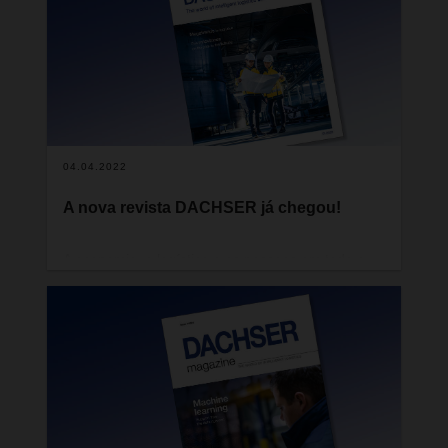
as notícias desta edição refletem o nosso
compromisso.
04.04.2022
A nova revista DACHSER já chegou!
A economia, a logística e as pessoas em todo o
mundo, para onde quer que se olhe, todos ainda
estamos a tentar encontrar o nosso caminho
nestes tempos incertos. Temos ainda de domar o
coronavírus, como o surto maciço em Hong Kong
deixou recentemente claro. Entretanto, o mundo
olha com incredulidade para o que está a
acontecer no coração da Europa. A terrível guerra
na Ucrânia está a provocar a fuga de um grande