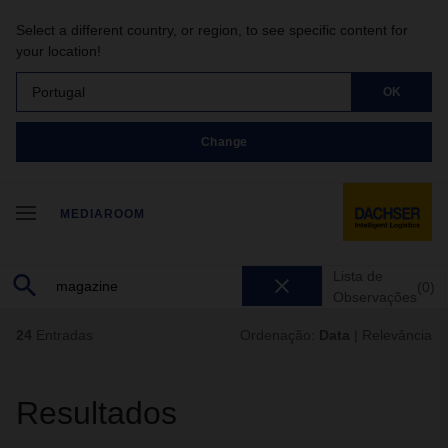
Select a different country, or region, to see specific content for
your location!
Portugal
OK
Change
MEDIAROOM
Lista de
(0)
Observações
24
Entradas
Ordenação:
Data
|
Relevância
Resultados