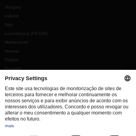
Hungary
Ireland
Italy
Luxembourg
(
FR
DE
)
Netherlands
Norway
Poland
Portugal
Romania
Slovakia
Spain
Sweden
Switzerland
(
DE
FR
)
Türkiye
OCEANIA