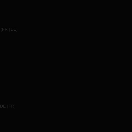
(
FR
DE
)
DE
FR
)