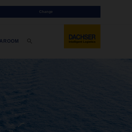
Change
IAROOM