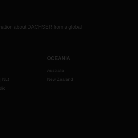
formation about DACHSER from a global
OCEANIA
Australia
NL
)
New Zealand
lic