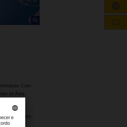
prioridade. Com
ntro da Ásia,
as e eficientes.