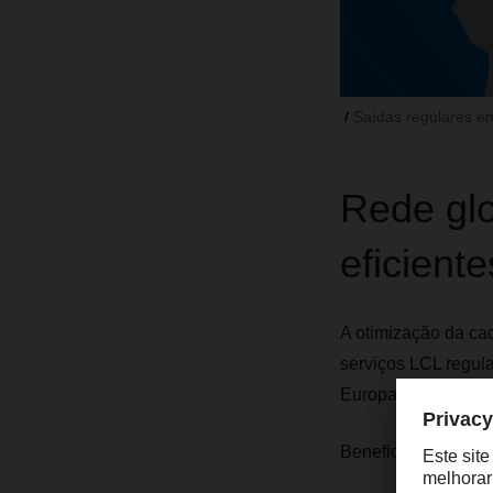
Saídas regulares e
Rede glo
eficiente
A otimização da cad
serviços LCL regula
Europa, África do S
Beneficie da nossa 