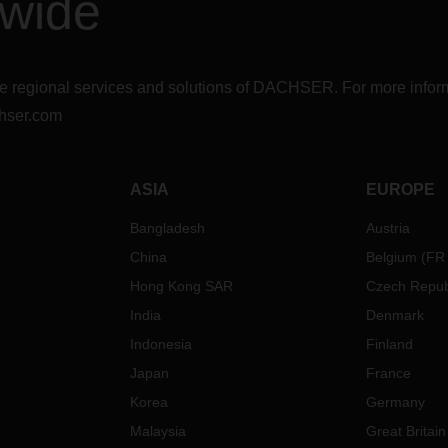
dwide
r the regional services and solutions of DACHSER. For more in
hser.com
ASIA
EUROPE
Bangladesh
Austria
China
Belgium
(
FR
Hong Kong SAR
Czech Repub
India
Denmark
Indonesia
Finland
Japan
France
Korea
Germany
Malaysia
Great Britain