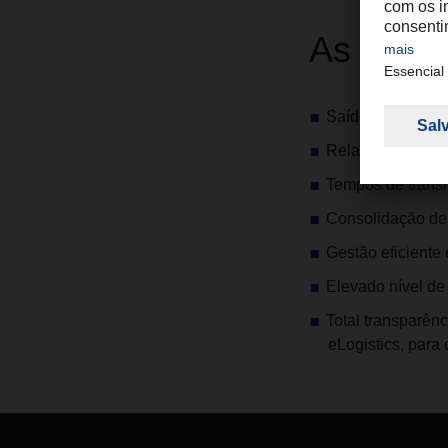
As suas
Saídas semanais
Relação preço/d
Tempos de trânsi
Consolidação de 
Gestão eficiente
Elevado nível de
Total transparên
eLogistics, par