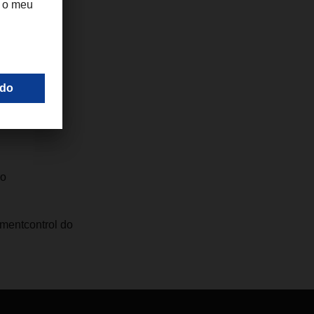
ro
pmentcontrol do