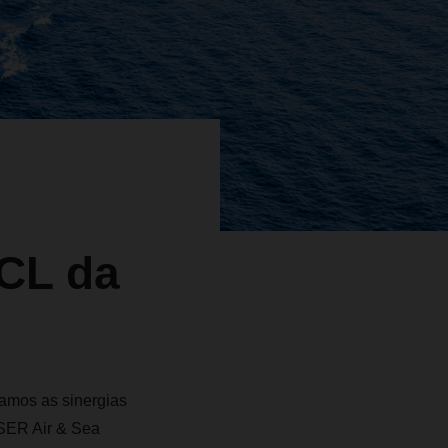
LCL da
iamos as sinergias
HSER Air & Sea