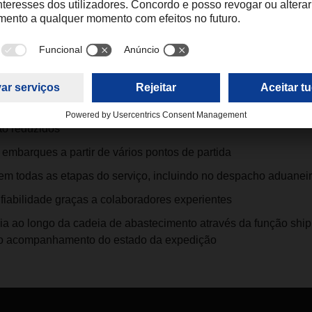
 vantagens num relance
 regulares
esempenho otimizada
to reduzidos
embarques a partir de vários pontos de partida
 em todas as etapas do serviço, incluindo no despacho aduanei
 fiabilidade graças a colaboradores experientes
cia ao longo da cadeia de abastecimento através da função shi
a o acompanhamento do estado da expedição