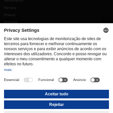
Netherlands
Norway
Poland
Portugal
Romania
Slovakia
Spain
Sweden
Switzerland
(
DE
FR
)
Türkiye
OCEANIA
Australia
New Zealand