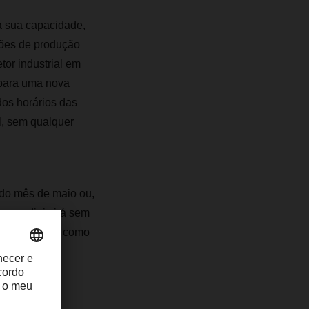
da sua capacidade,
ções de produção
tor industrial em
 para uma nova
dos horários das
, sem qualquer
 do mês de maio ou,
os mundiais irá sem
espaço, assim como