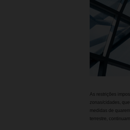
As restrições impos
zonas/cidades, que
medidas de quarente
terrestre, continua