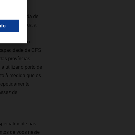
cidade limitada de
íncias continua a
situação em
ima CFS estão
A capacidade da CFS
das províncias
utilizar o porto de
to à medida que os
repetidamente
assez de
specialmente nas
ntos de voos neste