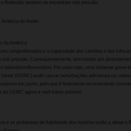
a e Roterdão também se encontram sob pressão.
a América do Norte:
 da América
em congestionados e a capacidade dos camiões e das infra-es
m sob pressão. Consequentemente, tem havido um abrandament
es rodoviários/ferroviários. Por outro lado, uma iminente greve 
a Oeste (USWC) pode causar perturbações adicionais na cadeia
 expiram em junho, pelo que é fortemente recomendado consider
tos da USWC agora e num futuro próximo
os e os problemas de fiabilidade dos horários estão a afetar o 
a Europa.