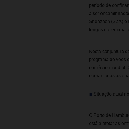
período de confina
a ser encaminhados
Shenzhen (SZX) e H
longos no terminal 
Nesta conjuntura d
programa de voos ch
comércio mundial. 
operar todas as quar
Situação atual n
O Porto de Hamburg
está a afetar as en