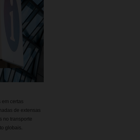
s em certas
nhadas de extensas
 no transporte
to globais.