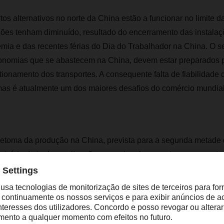
tos alternativos no norte da China estão a funcionar no limite 
ões tenham diminuído, resultado do encerramento das instala
ia e das recentes férias do Dia do Trabalhador na China. O se
conomias que se abastecem na China, devem estar preparados
ionamento dos transportes. A consequente falta de fiabilidade 
as é atualmente um dos maiores desafios do comércio mundial
retoma da produção na China, prevista para a segunda metade
 o início de junho, a situação operacional nos portos e aeroport
-se. E a pressão sobre a disponibilidade de equipamento e de 
 de transporte, poderão voltar a aumentar consideravelmente.
a China: