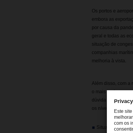
Os portos e aeropor
embora as exportaç
por causa da pandem
geral e todas as e
situação de congest
companhias marítim
melhoria à vista.
Além disso, com a 
o mais tardar, para
dúvida intensificar
os níveis das taxas
Situação atual n