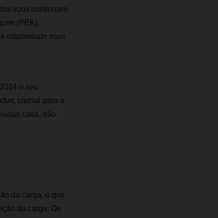
itos voos continuam
quim (PEK),
 rotatividade mais
 2024 o seu
urt, crucial para o
ladas cada, irão
ção da carga, o que
eção da carga. Os