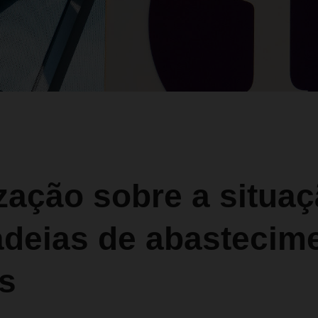
zação sobre a situa
adeias de abastecim
s