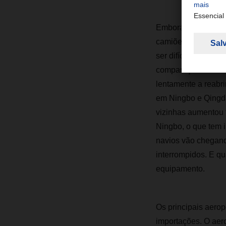
Embora a maioria do
camiões continua a 
ser difícil e reque
comparação com as 
lentamente a reabr
em Ningbo e Qingda
vizinhas aumentou 
Ningbo, o que tem 
navios vão chegand
interrompidos. E qu
equipamento.
Os principais aero
importações. O aer