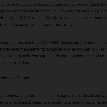
mento, embora já seja observada uma recuperação gradual. Mu
 para aeroportos alternativos, incluindo Zhengzhou (CGO), Pe
ong Kong (HKG), causando cada vez mais atrasos e tempos de
de importação, devido à mão-de-obra limitada.
e mercado desafiante, a DACHSER decidiu alargar até abril de
arter de forma a aumentar a capacidade na rota Xangai - Frankf
Os voos semanais, com capacidade para transportar até 33 tone
tas e sextas-feiras.
o Norte da Europa:
o continua a operar no limite, com prazos reduzidos de aceita
tregas e recolhas. Bremerhaven enfrenta também atrasos na rec