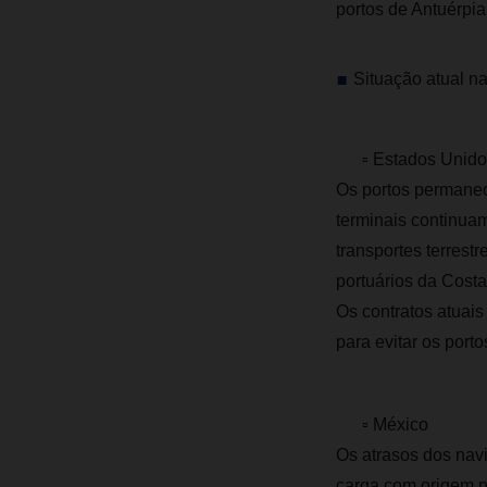
portos de Antuérpi
Situação atual n
▫ Estados Unidos
Os portos permanec
terminais continua
transportes terrestr
portuários da Cost
Os contratos atuais
para evitar os por
▫ México
Os atrasos dos navi
carga com origem n