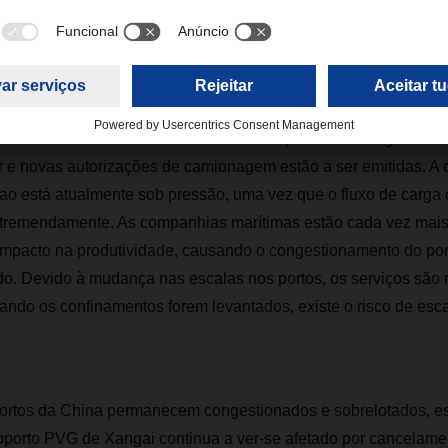
s portos chineses esteja a funcionar de forma habitual, a capa
ser um desafio. Em Xangai, a circulação de camiões entre prov
r uma autorização especial. Existe, no entanto, uma melhoria da 
semanas anteriores. Os armazéns e depósitos de carga marít
ir e novas autorizações de camionagem estão a ser emitidas. 
o está atualmente sob pressão, uma vez que o fluxo de carga 
tremendamente. As companhias marítimas estão cada vez mais a 
impacto na produtividade, causando o congestionamento do por
o. Devido à mudança nas escalas nos portos, os serviços são 
ando os confinamentos forem levantados, existe o risco de esc
portos da China permanecem congestionados e sobrelotados, e
oporto PVG de Xangai continua a ver-se afetado por cancelame