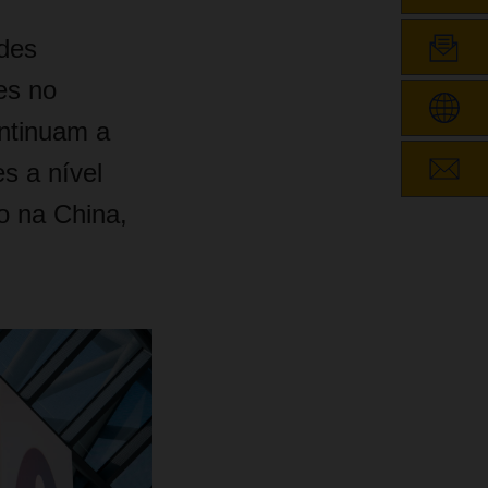
des
es no
ntinuam a
s a nível
o na China,