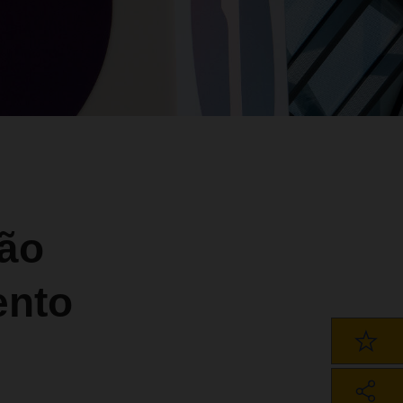
ção
ento