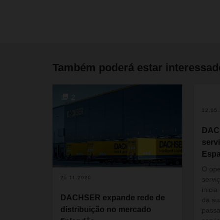
Também poderá estar interessa
2
2
12.05
DACH
serv
Esp
O ope
25.11.2020
servi
inici
DACHSER expande rede de
da su
distribuição no mercado
passa