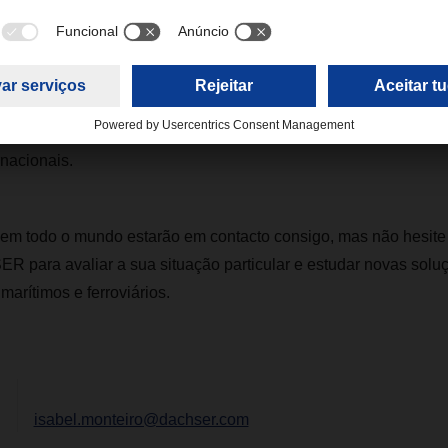
ompanhias aéreas russas estão banidas do espaço aéreo europ
er quanto tempo esta situação irá durar ou como se irá desenvo
er todos os esforços para fornecer soluções aos nossos client
envolvimentos futuros para assegurar a continuação das vossa
nacionais.
em todo o mundo estarão em contacto consigo, mas não hesite 
R para avaliar a sua situação particular e estudar novas solu
marítimos e ferroviários.
isabel.monteiro@dachser.com