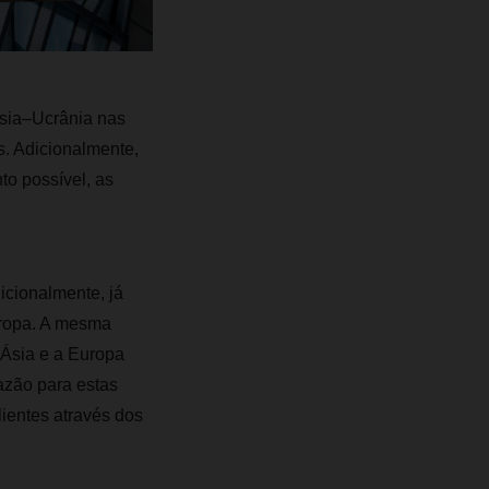
ssia–Ucrânia nas
s. Adicionalmente,
to possível, as
icionalmente, já
uropa. A mesma
 Ásia e a Europa
azão para estas
ientes através dos