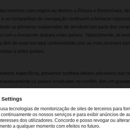
tar reservas com origem ou destino a Rússia e Bielorrússia, d
e as companhias de navegação continuem a fornecer capacida
anto as primeiras suspensões de atividade por parte das comp
s com o transporte de/para estes países. Naturalmente, as res
ia têm de estar em total conformidade com as mais recentes sa
ostas a estes países.
edidas específicas, prevemos também efeitos adicionais nas n
 respetivamente os países envolvidos no conflito, têm um grande
nais de petróleo e energia, o que já está a causar alguns des
s do petróleo e, portanto, nas sobretaxas relacionadas com o p
e combustível. Iremos acompanhar de perto a evolução futura 
so, já estamos a assistir ao que poderá ser o início de uma cri
érea, uma vez que as companhias aéreas europeias estão ban