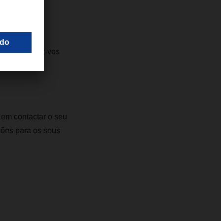
eu.
lver.
es e a manter-vos
s cadeias de
em contactar o seu
ções para os seus