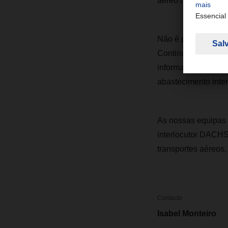
aéreo russo e as c
Não é possível prev
Continuaremos a faz
informados dos des
abastecimento inter
As nossas equipas 
interlocutor DACHSE
transportes aéreos, 
Contacto
Isabel Monteiro