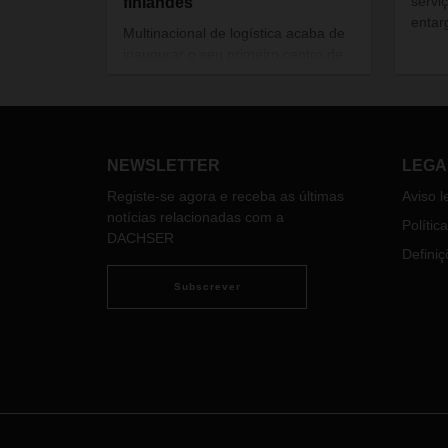
servi
finlandês
entar
Multinacional de logística acaba de
inaugurar o seu primeiro centro de
cross-docking na cidade de Kerava,
na Área Metropolitana de
Helsínquia. A nova instalação
conecta país a toda a rede
europeia.
NEWSLETTER
LEGA
Registe-se agora e receba as últimas
Aviso l
notícias relacionadas com a
Polític
DACHSER
Definiç
Subscrever