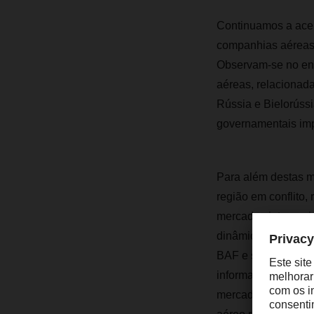
Continuamos a acei
companhias aéreas 
Observam-se no ent
aéreas, relacionada
Rússia e Bielorúss
governamentais imp
Para além destas m
região em conflito,
mercados internacio
dinâmicos nos preço
BAF e sobretaxas d
informado. Além dis
mercado de carga a