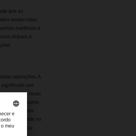
esde que as
des nestas rotas.
anhias marítimas e
ervas de/para a
nções
ossas operações. A
 significado nos
envolvimentos muito
etróleo, tais como
e mantê-lo-emos
se de capacidade no
idas do espaço