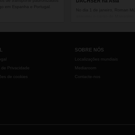
ços de transporte padronizados
DACHSER na Ásia
go em Espanha e Portugal.
No dia 1 de janeiro, Roman Mü
assumiu o cargo de Managing
Director da DACHSER Air & Se
Logistics Asia Pacific, suceden
Edoardo Podestà, que se retir
vida profissional ativa após ma
20 anos na DACHSER.
L
SOBRE NÓS
egal
Localizações mundiais
a de Privacidade
Mediaroom
ões de cookies
Contacte-nos