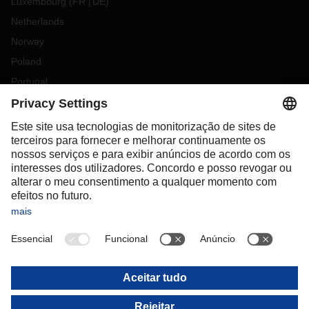
Luxembourg
(
FR
DE
)
Netherlands
Norway
Poland
Portugal
Romania
Slovakia
Spain
Sweden
Switzerland
(
DE
FR
)
Turkey
OCEANIA
Australia
New Zealand