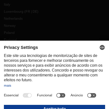
Italy
Luxembourg
(
FR
DE
)
Netherlands
Norway
Poland
Portugal
Romania
Slovakia
Spain
Sweden
Switzerland
(
DE
FR
)
Turkey
OCEANIA
Australia