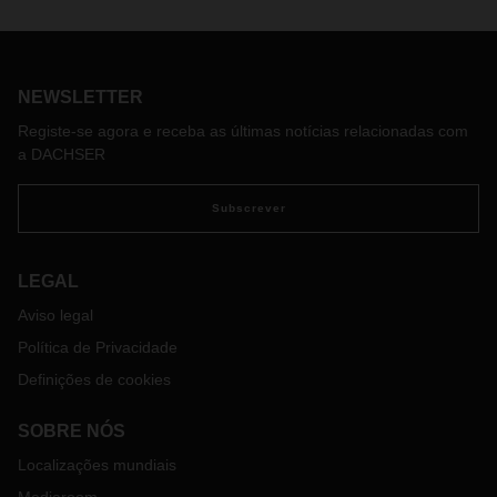
Rota intercontinental criada há um ano para contornar
diminuição da capacidade de transporte durante a
pandemia tornou-se uma pedra angular da rede global de
serviços de carga aérea da DACHSER.
NEWSLETTER
Registe-se agora e receba as últimas notícias relacionadas com
a DACHSER
Subscrever
LEGAL
Aviso legal
Política de Privacidade
Definições de cookies
SOBRE NÓS
Localizações mundiais