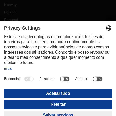
Norway
Poland
Portugal
Romania
Slovakia
Spain
Sweden
Switzerland
(
DE
FR
)
Turkey
OCEANIA
Australia
New Zealand