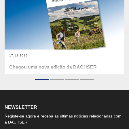
17.12.2019
Chegou uma nova edição da DACHSER
magazine!
Reconhecidos pela sua inovação e qualidade, em
combinação com tradição e habilidade, muitos produtos da
Suíça gozam de uma excelente reputação em todo o
mundo. Entre eles, encontramos os rebuçados para a tosse
NEWSLETTER
Ricola, um doce clássico cuja receita especial contém 13
ervas das montanhas suíças.
Registe-se agora e receba as últimas notícias relacionadas com
a DACHSER