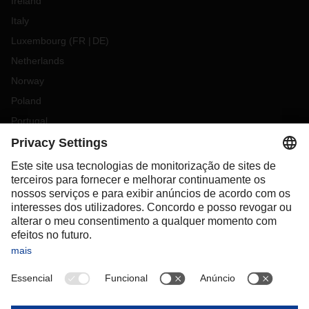
Ireland
Italy
Luxembourg
(
FR
DE
)
Netherlands
Norway
Poland
Portugal
Romania
Slovakia
Spain
Sweden
Switzerland
(
DE
FR
)
Turkey
OCEANIA
Australia