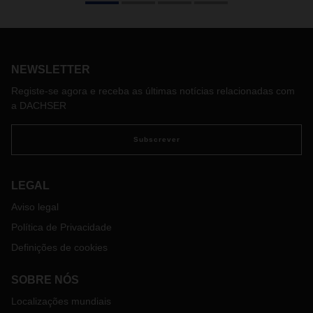
sido "Manter o que é bom aumentando a agilidade". Este é,
também, o título da entrevista com Burkhard Eling, na qual o
novo CEO da DACHSER, e representante de uma nova
geração, explica o que estas palavras significam para ele.
NEWSLETTER
Registe-se agora e receba as últimas notícias relacionadas com
a DACHSER
Subscrever
LEGAL
Aviso legal
Política de Privacidade
Definições de cookies
SOBRE NÓS
Localizações mundiais