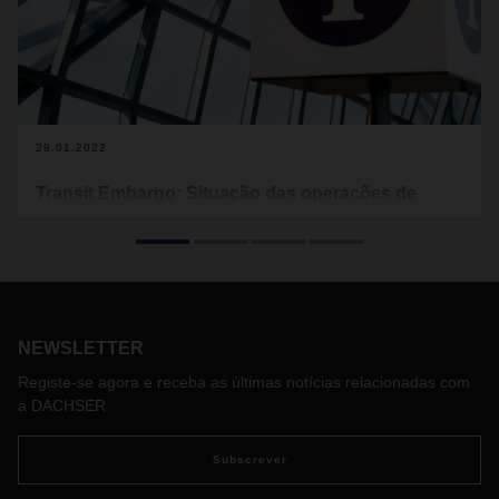
28.01.2022
Transit Embargo: Situação das operações de
Handling da Lufthansa Cargo em Frankfurt
A companhia aérea parceira da DACHSER, Lufthansa
Cargo, enfrenta atualmente perturbações operacionais no
aeroporto de Frankfurt devido a limitações de pessoal
relacionadas com a COVID-19. Conheça as medidas que
NEWSLETTER
foram tomadas.
Registe-se agora e receba as últimas notícias relacionadas com
a DACHSER
Subscrever