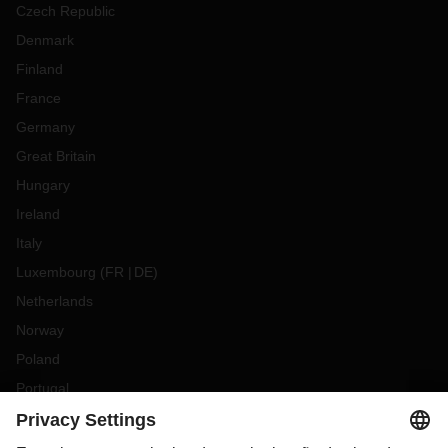
Czech Republic
Denmark
Finland
France
Germany
Great Britain
Hungary
Ireland
Italy
Luxembourg
(
FR
DE
)
Netherlands
Norway
Poland
Portugal
Romania
Slovakia