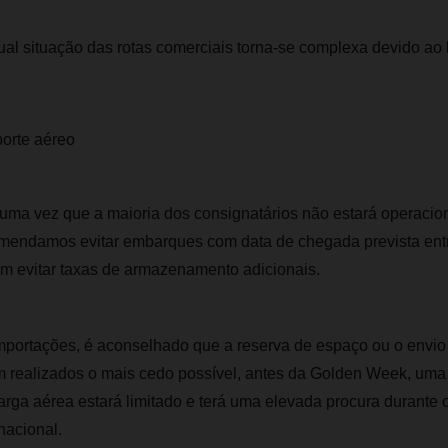
ual situação das rotas comerciais torna-se complexa devido ao
porte aéreo
 uma vez que a maioria dos consignatários não estará operacion
endamos evitar embarques com data de chegada prevista entr
sim evitar taxas de armazenamento adicionais.
mportações, é aconselhado que a reserva de espaço ou o envio 
 realizados o mais cedo possível, antes da Golden Week, uma
rga aérea estará limitado e terá uma elevada procura durante 
nacional.