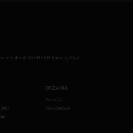
formation about DACHSER from a global
OCEANIA
Australia
NL
)
New Zealand
lic