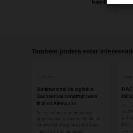
Isabel Monteiro
Também poderá estar interessa
2
23.08.2019
12.04
Multinacional de logística
DAC
Dachser vai construir nova
Itália
filial na Alemanha
Com e
de 20
Em setembro, a empresa vai
por c
arrancar com a construção de um
DACHS
terminal de transporte para bens
assim
industriais e alimentares,