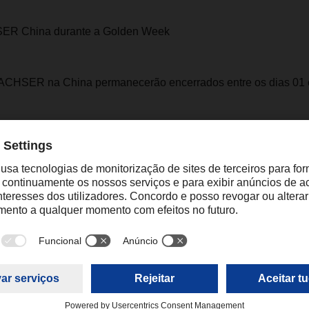
SER China durante a Golden Week
DACHSER na China permanecerão encerrados entre os dias 01 e
te marítimo não estarão disponíveis durante o período de come
rga aéreo só poderão tratar os envios reservados com aviso pr
entes ou necessitar de informação específica, não hesite em co