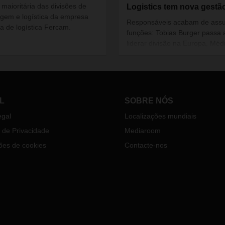
 maioritária das divisões de
Logistics tem nova gestã
gem e logística da empresa
Responsáveis acabam de ass
ana de logística Fercam.
funções: Tobias Burger passa 
liderar divisão na Europa, Méd
Oriente e África, enquanto Ral
Riel fica responsável pelo cont
americano.
L
SOBRE NÓS
egal
Localizações mundiais
a de Privacidade
Mediaroom
ões de cookies
Contacte-nos