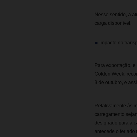
Nesse sentido, a at
carga disponível.
​​Impacto no trans
Para exportação, e
Golden Week, recom
8 de outubro, e as
Relativamente às i
carregamento sejam
designado para a ca
antecede o feriado 