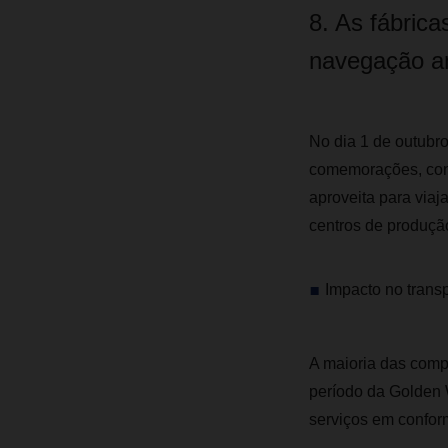
8. As fábric
navegação an
No dia 1 de outubr
comemorações, conh
aproveita para viaj
centros de produção
​​Impacto no trans
A maioria das comp
período da Golden W
serviços em confor