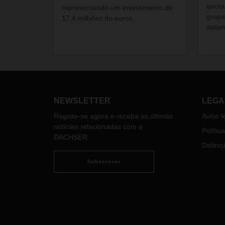
quota
representando um investimento de
grupa
17,4 milhões de euros.
itali
NEWSLETTER
LEGA
Registe-se agora e receba as últimas
Aviso l
notícias relacionadas com a
Polític
DACHSER
Definiç
Subscrever