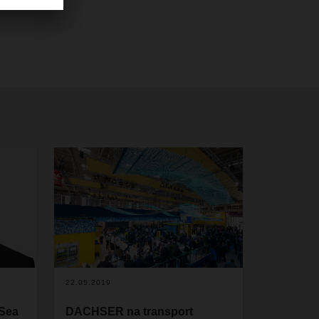
22.05.2019
 Sea
DACHSER na transport