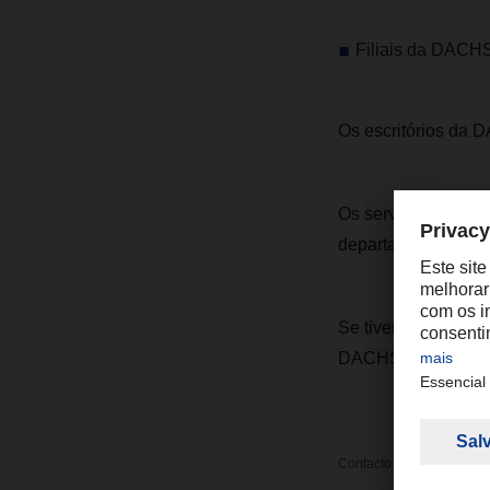
Filiais da DACH
Os escritórios da 
Os serviços de fre
departamentos de ca
Se tiver envios urg
DACHSER local.
Contacto