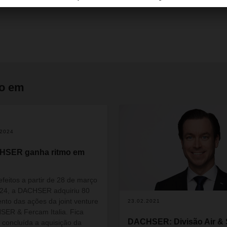
isabel.monteiro@dachser.com
do em
.2024
HSER ganha ritmo em
feitos a partir de 28 de março
24, a DACHSER adquiriu 80
ento das ações da joint venture
23.02.2021
ER & Fercam Italia. Fica
DACHSER: Divisão Air &
 concluída a aquisição da