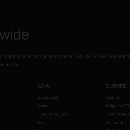
dwide
r the regional services and solutions of DACHSER. For more in
hser.com
ASIA
EUROPE
Bangladesh
Austria
China
Belgium
(
FR
Hong Kong SAR
Czech Repub
India
Denmark