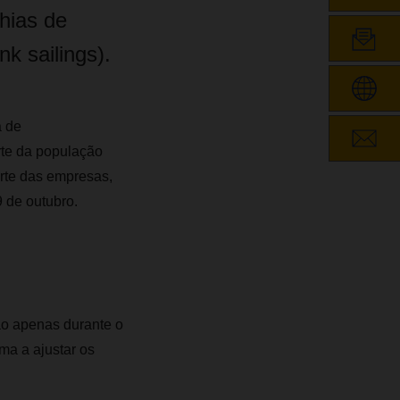
hias de
k sailings).
a de
rte da população
arte das empresas,
9 de outubro.
o apenas durante o
ma a ajustar os