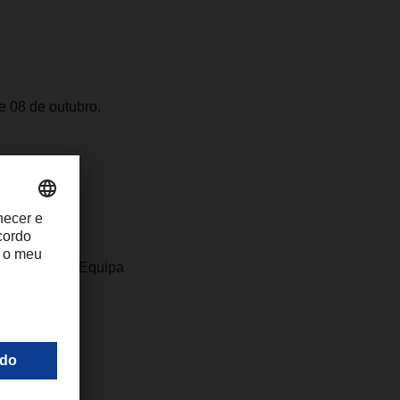
 08 de outubro.
morações. Os
évio.
ntactar a sua Equipa