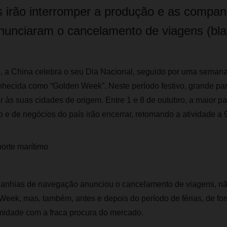
as irão interromper a produção e as compan
unciaram o cancelamento de viagens (blan
o, a China celebra o seu Dia Nacional, seguido por uma seman
ecida como “Golden Week”. Neste período festivo, grande pa
ar às suas cidades de origem. Entre 1 e 8 de outubro, a maior p
 e de negócios do país irão encerrar, retomando a atividade a 
porte marítimo
anhias de navegação anunciou o cancelamento de viagens, nã
eek, mas, também, antes e depois do período de férias, de for
midade com a fraca procura do mercado.