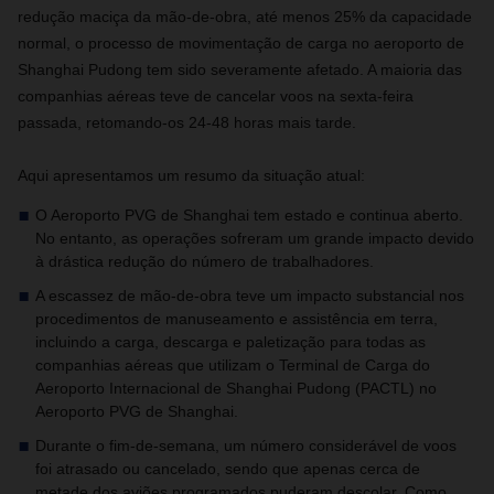
redução maciça da mão-de-obra, até menos 25% da capacidade
normal, o processo de movimentação de carga no aeroporto de
Shanghai Pudong tem sido severamente afetado. A maioria das
companhias aéreas teve de cancelar voos na sexta-feira
passada, retomando-os 24-48 horas mais tarde.
Aqui apresentamos um resumo da situação atual:
O Aeroporto PVG de Shanghai tem estado e continua aberto.
No entanto, as operações sofreram um grande impacto devido
à drástica redução do número de trabalhadores.
A escassez de mão-de-obra teve um impacto substancial nos
procedimentos de manuseamento e assistência em terra,
incluindo a carga, descarga e paletização para todas as
companhias aéreas que utilizam o Terminal de Carga do
Aeroporto Internacional de Shanghai Pudong (PACTL) no
Aeroporto PVG de Shanghai.
Durante o fim-de-semana, um número considerável de voos
foi atrasado ou cancelado, sendo que apenas cerca de
metade dos aviões programados puderam descolar. Como