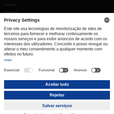
Poland
Portugal
Romania
Slovakia
Spain
Sweden
Switzerland
(
DE
FR
)
Turkey
OCEANIA
Australia
New Zealand