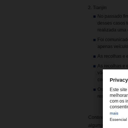
Tianjin
No passado fim
desses casos te
realizada uma 
Foi comunicado
apenas veículo
As recolhas e e
As recolhas e 
vão permanece
concluída e os
Os colaborador
resultados neg
Continuaremos a ac
alguma questão, po