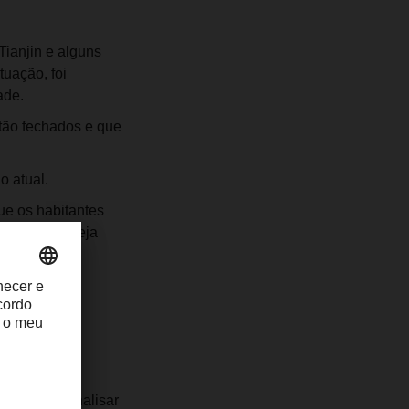
ianjin e alguns
tuação, foi
ade.
stão fechados e que
o atual.
ue os habitantes
tes PCR esteja
 até que os
enda colocar
tual para analisar