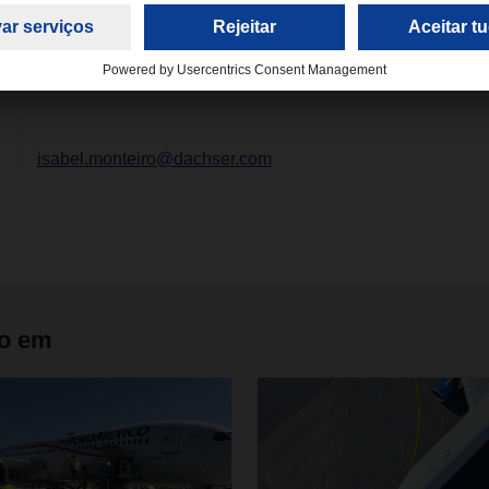
as de transporte.
isabel.monteiro@dachser.com
do em