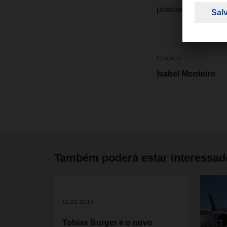
possíveis alternativ
Contacto
Isabel Monteiro
Também poderá estar interessa
11.01.2024
Tobias Burger é o novo