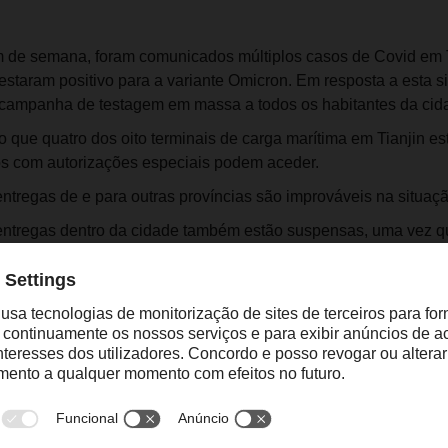
 de semana, foram comunicados múltiplos casos de Covid em T
staram positivo para a variante Omicron. Em resposta a esta si
campanha de testagem em massa a todos os habitantes da cid
 que quatro dos oito terminais de carga marítima em Tianjin e
s com autorizações especiais podem aceder.
ntregas de e para outras províncias são improváveis na situaçã
entregas dentro da cidade também estão suspensas, uma vez q
r em casa até que a campanha de testagem em massa com tes
 resultados estejam disponíveis.
es da filial DACHSER em Tianjin irão trabalhar a partir de casa
ativos estejam disponíveis.
ompanhar e informar sobre a evolução da situação. Caso pret
r favor entre em contacto com o seu interlocutor DACHSER habi