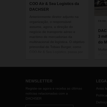
COO Air & Sea Logistics da
DACHSER
Anteriormente diretor adjunto na
03.04
organização, o responsável
assume, agora, a direção do
DACH
negócio de transporte aéreo e
3 mi
marítimo de mercadorias da
multinacional de logística. O objetivo
do M
primordial de Tobias Burger, como
Multi
COO Air & Sea Logistics, passa por
a Cov
impulsionar o crescimento da
trans
DACHSER nos mercados globais.
terre
másca
entre
alemã
NEWSLETTER
LEGA
Registe-se agora e receba as últimas
Aviso l
notícias relacionadas com a
Polític
DACHSER
Definiç