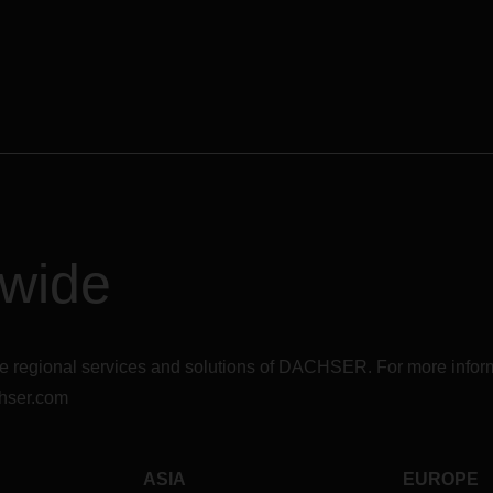
sucesso.
O objetivo da “Global Air Freig
Security Network” é reforçar a
global da DACHSER. A introdu
de uma organização mundial 
contactos locais permite uma
comunicação mais eficiente en
unidades Air & Sea Logistics, 
resulta numa mais rápida
capacidade de resposta face a
novas regulamentações e
dwide
inovações. Adicionalmente, os
processos uniformizados da
DACHSER serão mais rapidam
implementados a nível global.
r the regional services and solutions of DACHSER. For more in
A implementação deste projeto
hser.com
permitirá reduzir ainda mais o 
no transporte de carga aérea,
através do mais rigoroso
cumprimento de todos os
ASIA
EUROPE
regulamentos.