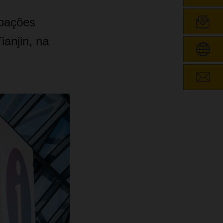
rbações
ianjin, na