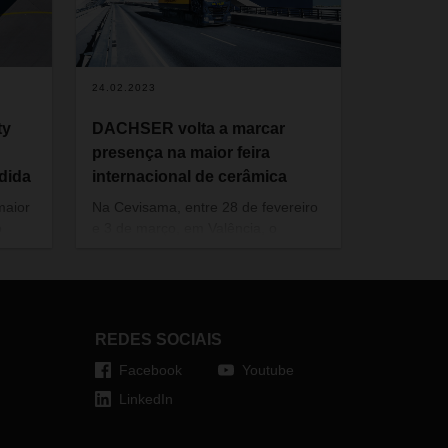
24.02.2023
ty
DACHSER volta a marcar
presença na maior feira
dida
internacional de cerâmica
maior
Na Cevisama, entre 28 de fevereiro
o
e 3 de março, em Valência, o
érea.
operador logístico apresentará a
is
sua gama completa de serviços e
soluções logísticas adaptadas às
e
necessidades das empresas do
CHSER
setor
REDES SOCIAIS
obal
Facebook
Youtube
rança
LinkedIn
 o
o com