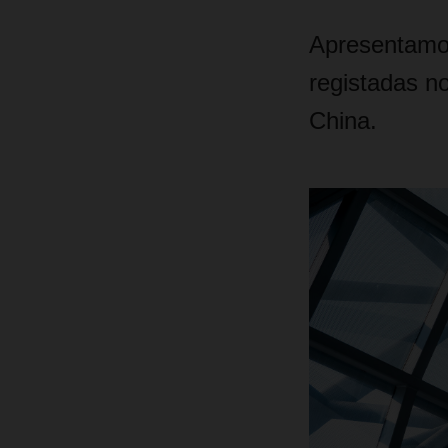
Apresentamos
registadas no
China.