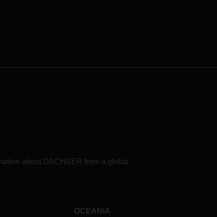
ht
 rede
ção
com
tre as
o que
ente
formation about DACHSER from a global
risco
OCEANIA