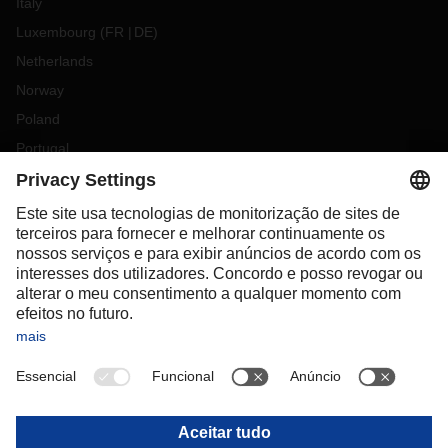
Italy
Luxembourg
(
FR
DE
)
Netherlands
Norway
Poland
Portugal
Romania
Slovakia
Spain
Sweden
Switzerland
(
DE
FR
)
Turkey
OCEANIA
Australia
New Zealand