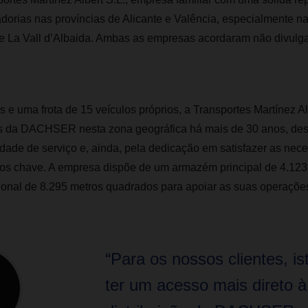
dorias nas províncias de Alicante e Valência, especialmente n
 e La Vall d’Albaida. Ambas as empresas acordaram não divulga
 e uma frota de 15 veículos próprios, a Transportes Martínez Alb
os da DACHSER nesta zona geográfica há mais de 30 anos, de
dade de serviço e, ainda, pela dedicação em satisfazer as nec
os chave. A empresa dispõe de um armazém principal de 4.12
onal de 8.295 metros quadrados para apoiar as suas operações 
“Para os nossos clientes, ist
ter um acesso mais direto à