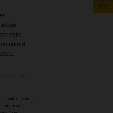
es
cidade
Com esta
isso com a
stica.
sição da empresa
r os mais elevados
de anunciar a
putação no