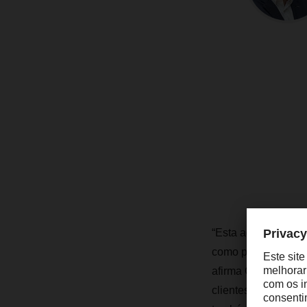
“Esta aquisição não
como proporciona, 
afirma Celestino S
clientes, isto sign