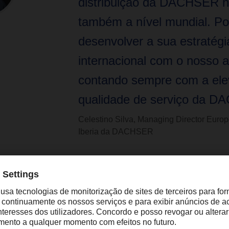
distribuição da DACHSER n
também a nível mundial. P
desenvolver a sua estratégi
internacional com o nosso a
contando sempre com a el
qualidade de serviço da D
Celestino Silva, Managing Director Europ
Iberia da DACHSER
 só fortalece a rede de transportes próprios da DACHSER na Pe
também, uma base sólida para expandir a sua capacidade opera
ilva, Managing Director European Logistics Iberia da DACHSER
ifica ter um acesso mais direto à rede de distribuição da DACH