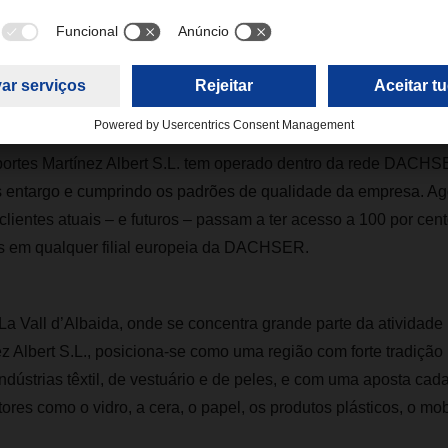
dial. Poderão desenvolver a sua estratégia internacional com 
om a elevada qualidade de serviço da DACHSER", conclui. Co
esas locais para a exportação, especialmente no setor têxtil
gicamente posicionada para apoiar e potenciar este cresciment
sportes Martínez Albert S.L. tem operado dentro da rede DACHS
 entargo e cumprindo os padrões de qualidade da empresa. Ag
s clientes atuais – e futuros – passam a ter acesso a 100 por ce
is em qualquer filial europeia da DACHSER.
a Vall d’Albaida, onde se concentra grande parte da atividade 
z Albert S.L., posiciona-se como uma região com forte tradição i
ndústrias têxtil, de vestuário e de peles, e com uma aposta cad
ores como o vidro, a cera, o papel, os produtos plásticos, o mobi