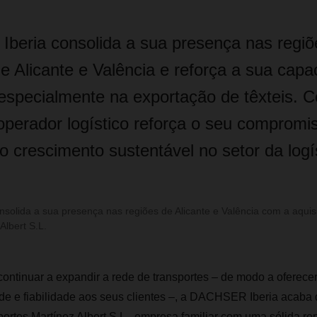
eria consolida a sua presença nas regiõ
e Alicante e Valência e reforça a sua capa
 especialmente na exportação de têxteis. 
 operador logístico reforça o seu comprom
o crescimento sustentável no setor da logí
solida a sua presença nas regiões de Alicante e Valência com a aqui
Albert S.L.
ntinuar a expandir a rede de transportes – de modo a oferece
de e fiabilidade aos seus clientes –, a DACHSER Iberia acaba 
ortes Martínez Albert S.L., empresa familiar com uma sólida re