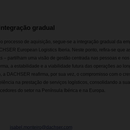
integração gradual
o processo de aquisição, segue-se a integração gradual da e
HSER European Logistics Iberia. Neste ponto, refira-se que a
ias – partilham uma visão de gestão centrada nas pessoas e nos
orma, a estabilidade e a viabilidade futura das operações ao lo
, a DACHSER reafirma, por sua vez, o compromisso com o cre
elência na prestação de serviços logísticos, consolidando a s
ecedores do setor na Península Ibérica e na Europa.
isabel.monteiro@dachser.com