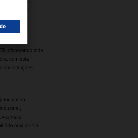
o nosso apoio,
m a crescente
, a DACHSER
o.
ER, oferecendo toda
ora, com esta
nto das soluções
principal da
ndustrial,
a vez mais
liário auxiliar e a