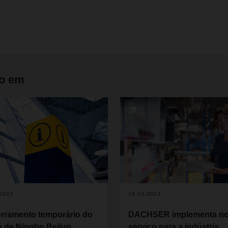
do em
2
.2022
16.03.2023
rramento temporário do
DACHSER implementa n
o de Ningbo Beilun
serviço para a indústria