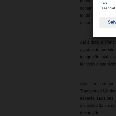
também a nível mun
contando sempre c
tendência das empr
encontra-se estrate
Até à data, a Tran
a gama de produtos
integração total, o
técnicas disponíve
Acrescente-se que L
Transportes Martíne
especializada nas i
diversificada em set
decoração.