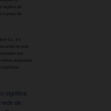
as regiões de
r o preço de
ert S.L. é o
stacando-se pela
essidades dos
3 metros quadrados
logísticas.
o significa
 rede de