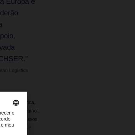
a Europa e
oderão
a
poio,
evada
ACHSER.”
ean Logistics
nínsula Ibérica,
cional na região”,
. "Para os nossos
SER na Europa e