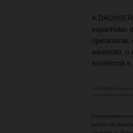
A DACHSER Ib
espanholas d
operacional,
aquisição, o
excelência e 
DACHSER Iberia con
Transportes Martínez 
Comprometida em co
padrões de qualida
aquisição da Transp