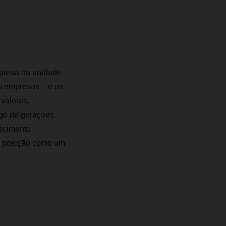
mpresa na unidade
s empresas – e as
 valores,
ngo de gerações.
scimento
ua posição como um