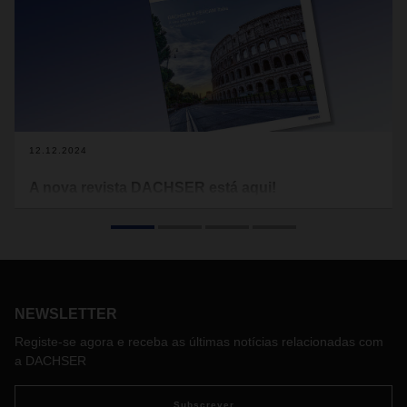
12.12.2024
A nova revista DACHSER está aqui!
Os recentes tempos turbulentos não deixam ninguém
indiferente. Mudanças no poder político, recessões
económicas, focos de tensão geopolítica, crise climática
cada vez mais aguda, mas também desenvolvimentos
tecnológicos inovadores na digitalização e na inteligência
artificial – tudo isto torna mais difícil e, ao mesmo tempo
NEWSLETTER
mais necessário do que nunca agir com clarividência.
Registe-se agora e receba as últimas notícias relacionadas com
a DACHSER
Subscrever