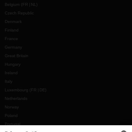
Belgium
(
FR
NL
)
Czech Republic
Denmark
Finland
France
Germany
Great Britain
Hungary
Ireland
Italy
Luxembourg
(
FR
DE
)
Netherlands
Norway
Poland
Portugal