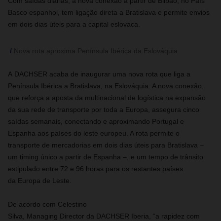
Com saídas diárias, a nova conexão a partir de Bilbao, no País
Basco espanhol, tem ligação direta a Bratislava e permite envios
em dois dias úteis para a capital eslovaca.
Nova rota aproxima Península Ibérica da Eslováquia
A DACHSER acaba de inaugurar
uma nova rota que liga a
Península Ibérica a Bratislava, na Eslováquia. A nova conexão,
que reforça a aposta da multinacional de logística na expansão
da sua rede de transporte por toda a Europa, assegura cinco
saídas semanais, conectando e aproximando Portugal e
Espanha aos países do leste europeu. A rota permite o
transporte de mercadorias em dois dias úteis para Bratislava –
um timing único a partir de Espanha –, e um tempo de trânsito
estipulado entre 72 e 96 horas para os restantes países
da Europa de Leste.
De acordo com Celestino
Silva, Managing Director da DACHSER Iberia, “a rapidez com