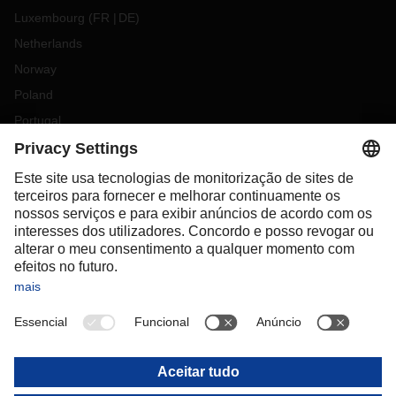
Luxembourg
(
FR
DE
)
Netherlands
Norway
Poland
Portugal
Romania
Slovakia
Spain
Sweden
Switzerland
(
DE
FR
)
Turkey
OCEANIA
Australia
New Zealand