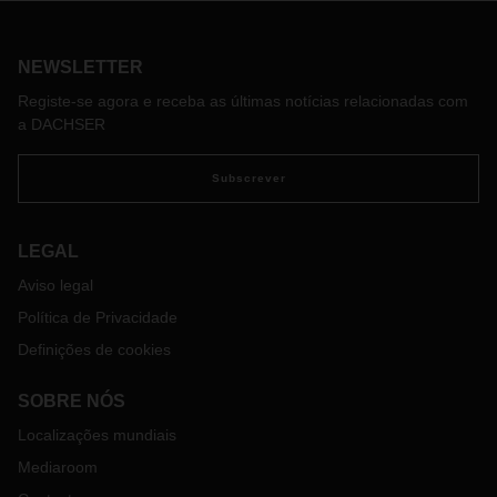
transporte seguras na indústria farmacêutica, após
auditorias em localizações estratégicas.
NEWSLETTER
Registe-se agora e receba as últimas notícias relacionadas com
a DACHSER
Subscrever
LEGAL
Aviso legal
Política de Privacidade
Definições de cookies
SOBRE NÓS
Localizações mundiais
Mediaroom