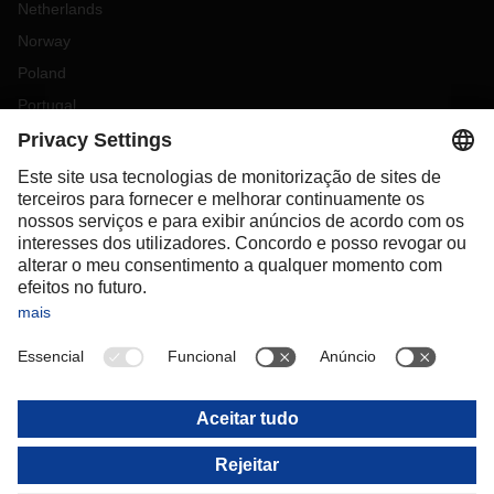
Netherlands
Norway
Poland
Portugal
Romania
Slovakia
Spain
Sweden
Switzerland
(
DE
FR
)
Turkey
OCEANIA
Australia
New Zealand