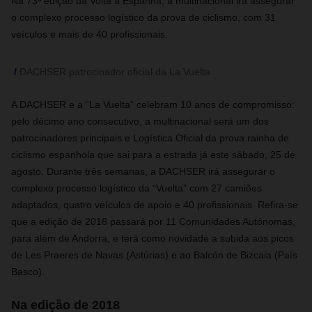
Na 73ª edição da Volta a Espanha, a multinacional irá assegurar
o complexo processo logístico da prova de ciclismo, com 31
veículos e mais de 40 profissionais.
DACHSER patrocinador oficial da La Vuelta
A DACHSER e a “La Vuelta” celebram 10 anos de compromisso:
pelo décimo ano consecutivo, a multinacional será um dos
patrocinadores principais e Logística Oficial da prova rainha de
ciclismo espanhola que sai para a estrada já este sábado, 25 de
agosto. Durante três semanas, a DACHSER irá assegurar o
complexo processo logístico da “Vuelta” com 27 camiões
adaptados, quatro veículos de apoio e 40 profissionais. Refira-se
que a edição de 2018 passará por 11 Comunidades Autónomas,
para além de Andorra, e terá como novidade a subida aos picos
de Les Praeres de Navas (Astúrias) e ao Balcón de Bizcaia (País
Basco).
Na edição de 2018