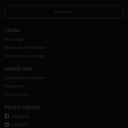
DACHSER Chem Logistics, apresenta o seu ponto de vista
sobre os resultados do estudo na perspetiva de um
Subscrever
fornecedor de logística.
LEGAL
Aviso legal
Política de Privacidade
Definições de cookies
SOBRE NÓS
Localizações mundiais
Mediaroom
Contacte-nos
REDES SOCIAIS
Facebook
LinkedIn