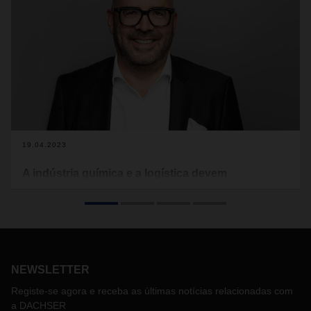
19.04.2023
A indústria química e a logística devem
estabelecer objetivos em conjunto
No final de 2022, foi publicado um estudo intitulado
"Procurement of logistics services in the chemical industry",
que demonstra que a logística pode transformar-se num
fator competitivo para as empresas químicas e apresenta
NEWSLETTER
recomendações concretas em matéria de contratação de
serviços.
Registe-se agora e receba as últimas notícias relacionadas com
Nesta entrevista, Michael Kriegel, Department Head
a DACHSER